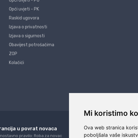
Opći uvjeti - PO
Opći uvjeti - PK
Raskid ugovora
Izjava o privatnosti
Izjava o sigurnosti
Obavijest potrošačima
ZOP
Kolačići
Mi koristimo ko
Ova web stranica korist
rancija u povrat novaca
24/7 odlična podrš
poboljšala vaše iskust
nostavno pravilo: Roba za novac
Naši agenti uvijek na ras