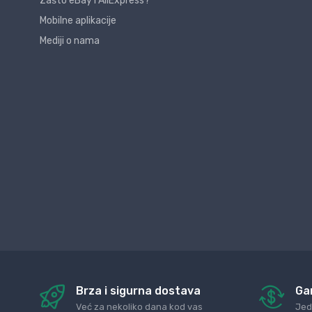
Zašto eBay i AliExpress?
Mobilne aplikacije
Mediji o nama
Brza i sigurna dostava
Ga
Već za nekoliko dana kod vas
Jed