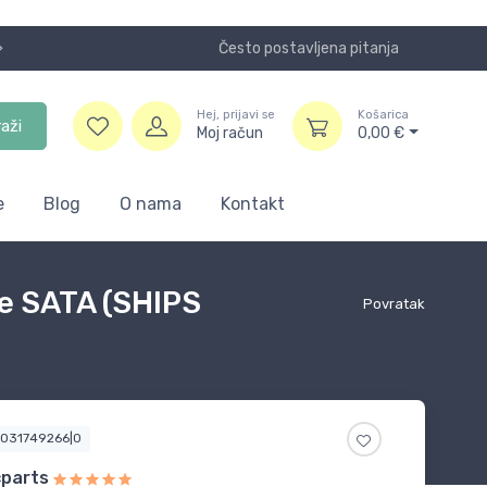
Često postavljena pitanja
Koristite
Hej, prijavi se
Košarica
raži
Moj račun
0,00
€
e
Blog
O nama
Kontakt
e SATA (SHIPS
Povratak
4031749266|0
parts