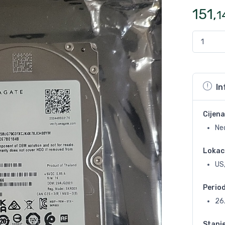
151
,
1
In
Cijena
Ne
Lokac
US,
Perio
26
Stanj