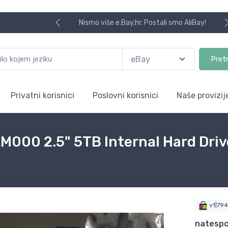
Nismo više e.Bay.hr. Postali smo AliBay!
Pret
Privatni korisnici
Poslovni korisnici
Naše provizij
000 2.5" 5TB Internal Hard Driv
v1|79
natespc