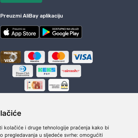
Preuzmi AliBay aplikaciju
lačiće
i kolačiće i druge tehnologije praćenja kako bi
ka
Sigurno obročno plaćanje
vo pregledavanja u sljedeće svrhe:
omogućiti
polaganju
Do 24 rata bez kamata