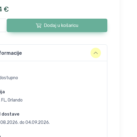
4
€
Dodaj u košaricu
formacije
dostupno
ija
 FL, Orlando
d dostave
.08.2026.
do
04.09.2026.
e