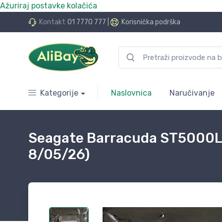
Ažuriraj postavke kolačića
do 24 rate bez kamata
Kontakt
01 7770 777
|
Korisnička podrška
Kategorije
Naslovnica
Naručivanje
Seagate Barracuda ST5000LM
8/05/26)