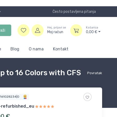
Često postavljena pitanja
Koristite
Hej, prijavi se
Košarica
raži
Moj račun
0,00
€
e
Blog
O nama
Kontakt
 to 16 Colors with CFS
Povratak
4161028234|0
y-refurbished_eu
00
€