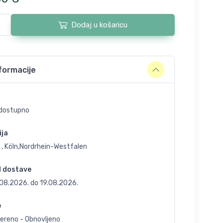
Dodaj u košaricu
formacije
dostupno
ija
 , Köln,Nordrhein-Westfalen
d dostave
.08.2026.
do
19.08.2026.
e
jereno - Obnovljeno