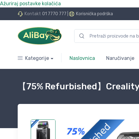
Ažuriraj postavke kolačića
do 24 rate bez kamata
Kontakt
01 7770 777
|
Korisnička podrška
Kategorije
Naslovnica
Naručivanje
【75% Refurbished】Creality 