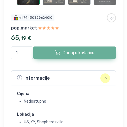
v1|794303296240|0
pop.market
65
,
19
€
Dodaj u košaricu
Informacije
Cijena
Nedostupno
Lokacija
US, KY, Shepherdsville