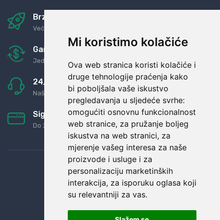
Brza i sigurna dostava
Već za nekoliko dana kod vas
Mi koristimo kolačiće
Garancija u povrat novaca
Jednostavno pravilo: Roba za novac
Ova web stranica koristi kolačiće i
druge tehnologije praćenja kako
24/7 odlična podrška
bi poboljšala vaše iskustvo
Naši agenti uvijek na raspolaganju
pregledavanja u sljedeće svrhe:
omogućiti osnovnu funkcionalnost
Sigurno obročno plaćanje
web stranice
,
za pružanje boljeg
Do 24 rata bez kamata
iskustva na web stranici
,
za
mjerenje vašeg interesa za naše
proizvode i usluge i za
personalizaciju marketinških
interakcija
,
za isporuku oglasa koji
su relevantniji za vas
.
Slažem se