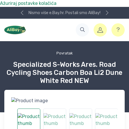
Ažuriraj postavke kolačića
Nismo više e.Bay.hr. Postali smo AliBay!
Povratak
Specialized S-Works Ares. Road
Cycling Shoes Carbon Boa Li2 Dune
White Red NEW