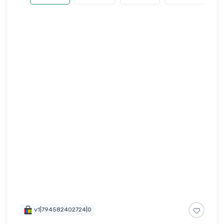
v1|794582402724|0