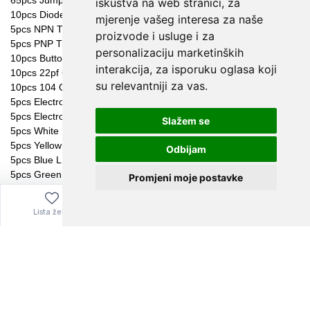
iskustva na web stranici
,
za
mjerenje vašeg interesa za naše
proizvode i usluge i za
personalizaciju marketinških
interakcija
,
za isporuku oglasa koji
su relevantniji za vas
.
Slažem se
Odbijam
Promjeni moje postavke
Lista želja
Izbornik
0,00
€