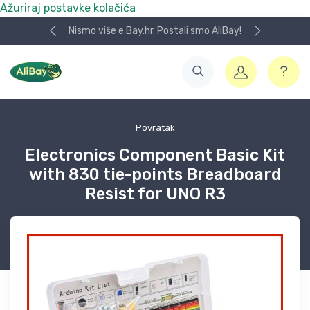
Ažuriraj postavke kolačića
Nismo više e.Bay.hr. Postali smo AliBay!
Povratak
Electronics Component Basic Kit
with 830 tie-points Breadboard
Resist for UNO R3