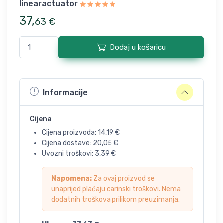
linearactuator
37
,
63
€
Dodaj u košaricu
Informacije
Cijena
Cijena proizvoda:
14,19
€
Cijena dostave:
20,05
€
Uvozni troškovi:
3,39
€
Napomena:
Za ovaj proizvod se
unaprijed plaćaju carinski troškovi. Nema
dodatnih troškova prilikom preuzimanja.