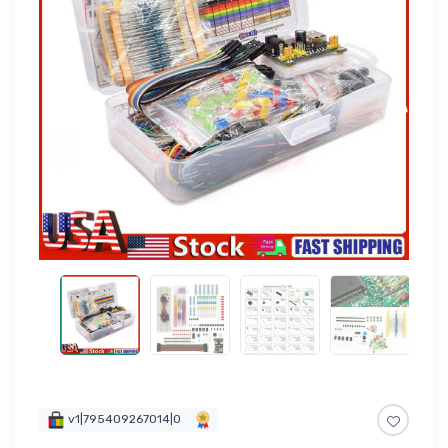
v1|795409267014|0