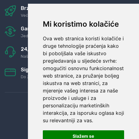
Brza i sigurna dostava
Već za nekoliko dana kod vas
Mi koristimo kolačiće
Garancija u povrat novaca
Jednostavno pravilo: Roba za novac
Ova web stranica koristi kolačiće i
druge tehnologije praćenja kako
24/7 odlična podrška
bi poboljšala vaše iskustvo
Naši agenti uvijek na raspolaganju
pregledavanja u sljedeće svrhe:
omogućiti osnovnu funkcionalnost
Sigurno obročno plaćanje
web stranice
,
za pružanje boljeg
Do 24 rata bez kamata
iskustva na web stranici
,
za
mjerenje vašeg interesa za naše
proizvode i usluge i za
personalizaciju marketinških
interakcija
,
za isporuku oglasa koji
su relevantniji za vas
.
Slažem se