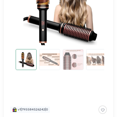
v1|795584526242|0