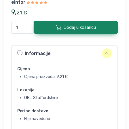
eintor
9
,
21
€
Dodaj u košaricu
Informacije
Cijena
Cijena proizvoda:
9,21
€
Lokacija
GB, , Staffordshire
Period dostave
Nije navedeno