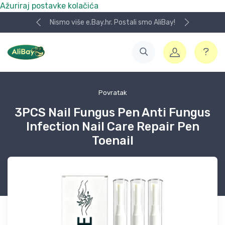
Ažuriraj postavke kolačića
AliBay!
Koristite naša skladišta u UK, USA i DE.
Povratak
3PCS Nail Fungus Pen Anti Fungus
Infection Nail Care Repair Pen
Toenail