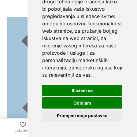
druge tehnologije praćenja kako
bi poboljšala vaše iskustvo
pregledavanja u sljedeće svrhe:
omogućiti osnovnu funkcionalnost
web stranice
,
za pružanje boljeg
iskustva na web stranici
,
za
mjerenje vašeg interesa za naše
proizvode i usluge i za
personalizaciju marketinških
interakcija
,
za isporuku oglasa koji
su relevantniji za vas
.
Slažem se
Odbijam
Promjeni moje postavke
Lista želja
Izbornik
0,00
€