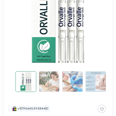
v1|795645393844|0