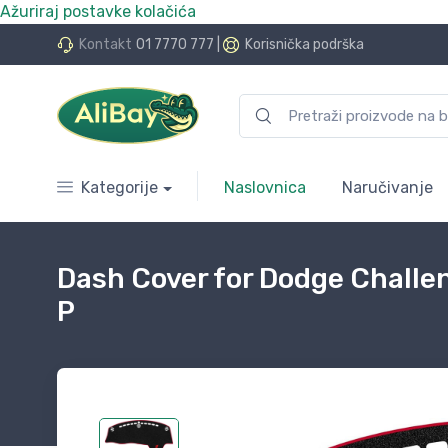
Ažuriraj postavke kolačića
do 24 rate bez kamata
Kontakt
01 7770 777
|
Korisnička podrška
Kategorije
Naslovnica
Naručivanje
Dash Cover for Dodge Chall
P