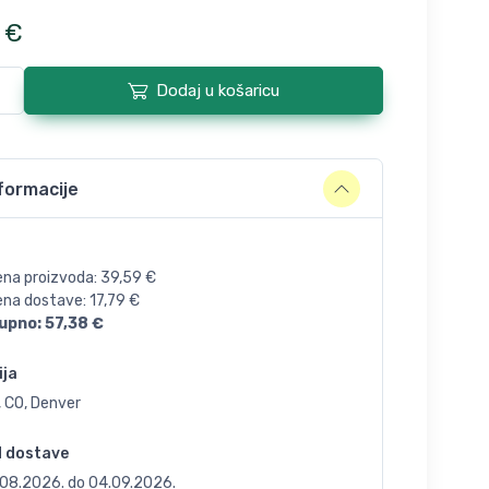
€
Dodaj u košaricu
formacije
ena proizvoda:
39,59
€
jena dostave:
17,79
€
upno:
57,38
€
ija
, CO, Denver
d dostave
.08.2026.
do
04.09.2026.