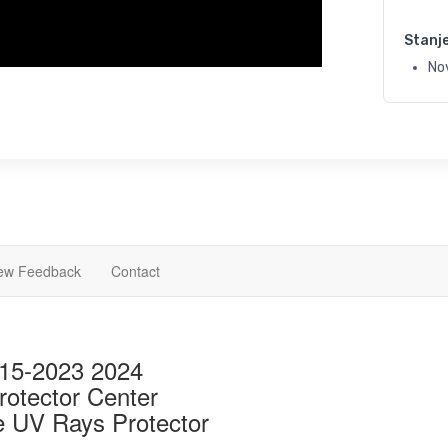
Stanj
No