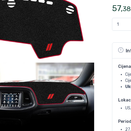
57
,
38
In
Cijena
Cij
Ci
Uk
Lokac
US
Perio
27