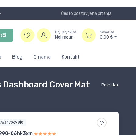
Često postavljena pitanja
Koristite
Hej, prijavi se
Košarica
raži
Moj račun
0,00
€
e
Blog
O nama
Kontakt
s Dashboard Cover Mat
Povratak
5763470698|0
990-06hk3xm