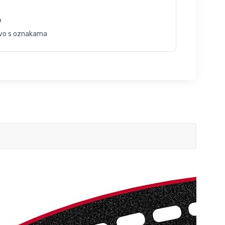
e
vo s oznakama