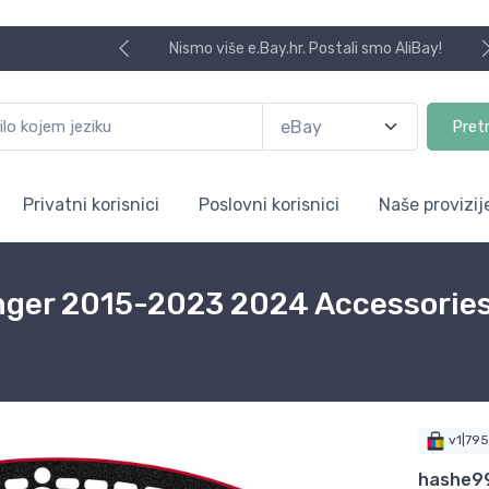
Nismo više e.Bay.hr. Postali smo AliBay!
Pret
Privatni korisnici
Poslovni korisnici
Naše provizij
enger 2015-2023 2024 Accessorie
v1|79
hashe9