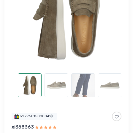
v1|795815090842|0
xi358363