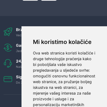
Brza i sigurna dostava
Već za nekoliko dana kod vas
Mi koristimo kolačiće
Garancija u povrat novaca
Jednostavno pravilo: Roba za novac
Ova web stranica koristi kolačiće i
druge tehnologije praćenja kako
24/7 odlična podrška
bi poboljšala vaše iskustvo
Naši agenti uvijek na raspolaganju
pregledavanja u sljedeće svrhe:
omogućiti osnovnu funkcionalnost
Sigurno obročno plaćanje
web stranice
,
za pružanje boljeg
Do 24 rata bez kamata
iskustva na web stranici
,
za
mjerenje vašeg interesa za naše
proizvode i usluge i za
personalizaciju marketinških