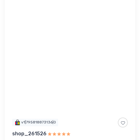
v1|795818873136|0
shop_261526