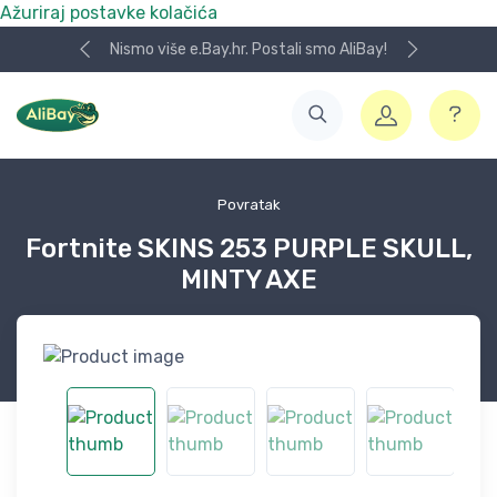
Ažuriraj postavke kolačića
Nismo više e.Bay.hr. Postali smo AliBay!
Povratak
Fortnite SKINS 253 PURPLE SKULL,
MINTY AXE