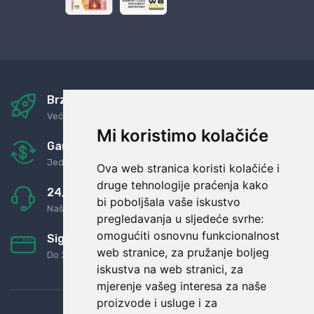
Brza i sigurna dostava
Već za nekoliko dana kod vas
Mi koristimo kolačiće
Garancija u povrat novaca
Jednostavno pravilo: Roba za novac
Ova web stranica koristi kolačiće i
druge tehnologije praćenja kako
24/7 odlična podrška
bi poboljšala vaše iskustvo
Naši agenti uvijek na raspolaganju
pregledavanja u sljedeće svrhe:
omogućiti osnovnu funkcionalnost
Sigurno obročno plaćanje
web stranice
,
za pružanje boljeg
Do 24 rata bez kamata
iskustva na web stranici
,
za
mjerenje vašeg interesa za naše
proizvode i usluge i za