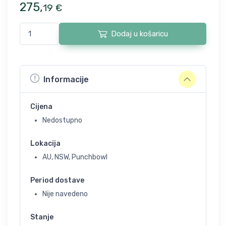
275
,
19
€
Dodaj u košaricu
Informacije
Cijena
Nedostupno
Lokacija
AU, NSW, Punchbowl
Period dostave
Nije navedeno
Stanje