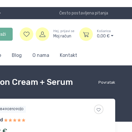
Često postavljena pitanja
Koristite
Hej, prijavi se
Košarica
raži
Moj račun
0,00
€
e
Blog
O nama
Kontakt
tion Cream + Serum
Povratak
5849081090|0
nd
2
€