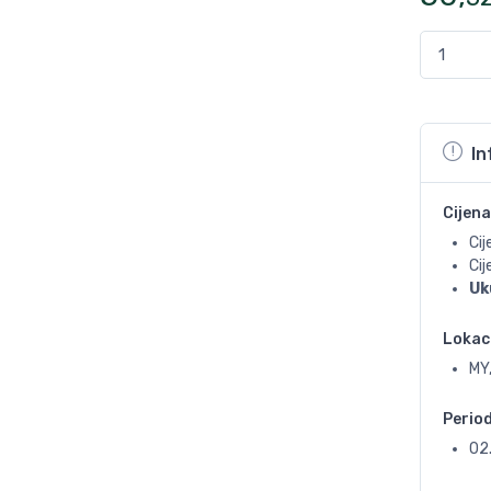
In
Cijena
Cij
Ci
Uk
Lokac
MY,
Perio
02