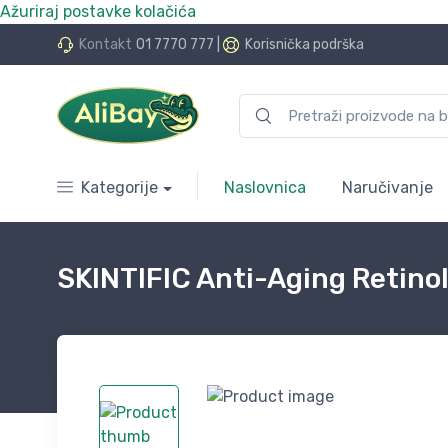
Ažuriraj postavke kolačića
do 24 rate bez kamata
Kontakt
01 7770 777
|
Korisnička podrška
Kategorije
Naslovnica
Naručivanje
SKINTIFIC Anti-Aging Retino