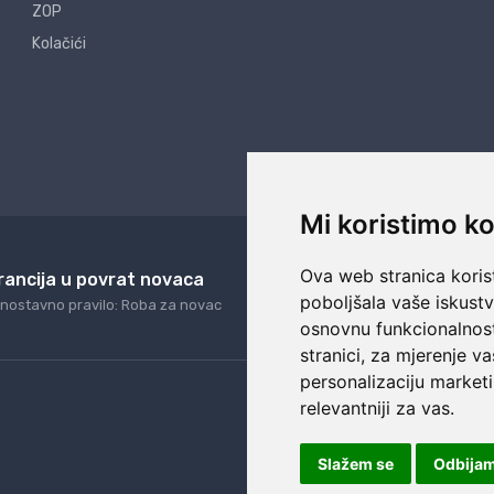
ZOP
Kolačići
Mi koristimo ko
Ova web stranica korist
rancija u povrat novaca
24/7 odlična podrš
poboljšala vaše iskust
nostavno pravilo: Roba za novac
Naši agenti uvijek na ras
osnovnu funkcionalnos
stranici
,
za mjerenje va
personalizaciju marketi
relevantniji za vas
.
Slažem se
Odbija