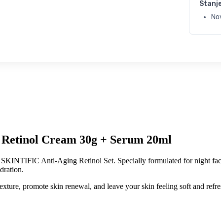
Stanj
No