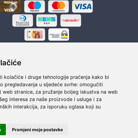
lačiće
i kolačiće i druge tehnologije praćenja kako bi
ka
Sigurno obročno plaćanje
vo pregledavanja u sljedeće svrhe:
omogućiti
polaganju
Do 24 rata bez kamata
t web stranice
,
za pružanje boljeg iskustva na web
šeg interesa za naše proizvode i usluge i za
nških interakcija
,
za isporuku oglasa koji su
m
Promjeni moje postavke