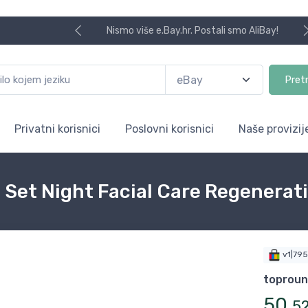
Nismo više e.Bay.hr. Postali smo AliBay!
Pret
Privatni korisnici
Poslovni korisnici
Naše provizij
l Set Night Facial Care Regenera
v1|79
toprou
50
,
5