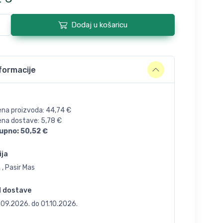
Dodaj u košaricu
formacije
ena proizvoda:
44,74
€
jena dostave:
5,78
€
upno:
50,52
€
ija
 , Pasir Mas
d dostave
.09.2026.
do
01.10.2026.