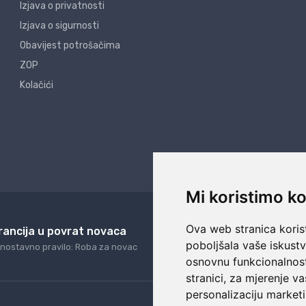
Izjava o privatnosti
Izjava o sigurnosti
Obavijest potrošačima
ZOP
Kolačići
Mi koristimo ko
Ova web stranica korist
rancija u povrat novaca
24/7 odlična podrš
poboljšala vaše iskust
nostavno pravilo: Roba za novac
Naši agenti uvijek na ras
osnovnu funkcionalnos
stranici
,
za mjerenje va
personalizaciju marketi