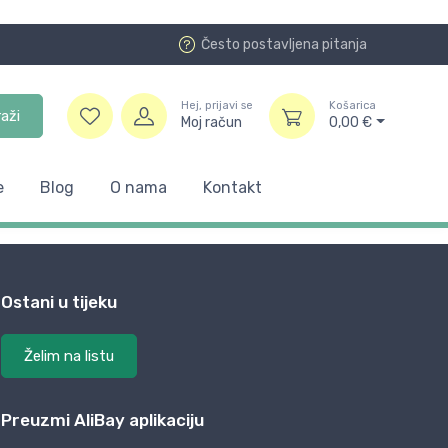
Često postavljena pitanja
Hej, prijavi se
Košarica
raži
Moj račun
0,00
€
e
Blog
O nama
Kontakt
Ostani u tijeku
Želim na listu
Preuzmi AliBay aplikaciju