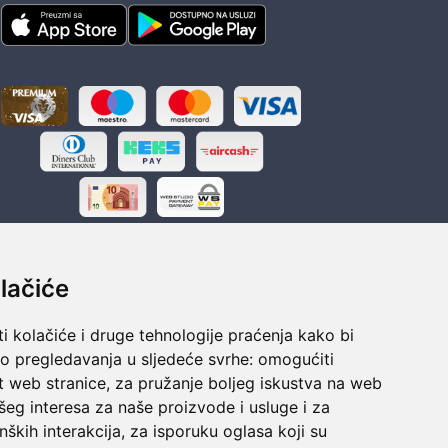
lačiće
i kolačiće i druge tehnologije praćenja kako bi
ka
Sigurno obročno plaćanje
vo pregledavanja u sljedeće svrhe:
omogućiti
polaganju
Do 24 rata bez kamata
t web stranice
,
za pružanje boljeg iskustva na web
šeg interesa za naše proizvode i usluge i za
nških interakcija
,
za isporuku oglasa koji su