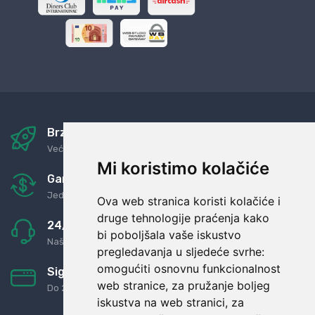
Brza i sigurna dostava
Već za nekoliko dana kod vas
Mi koristimo kolačiće
Garancija u povrat novaca
Jednostavno pravilo: Roba za novac
Ova web stranica koristi kolačiće i
druge tehnologije praćenja kako
24/7 odlična podrška
bi poboljšala vaše iskustvo
Naši agenti uvijek na raspolaganju
pregledavanja u sljedeće svrhe:
omogućiti osnovnu funkcionalnost
Sigurno obročno plaćanje
web stranice
,
za pružanje boljeg
Do 24 rata bez kamata
iskustva na web stranici
,
za