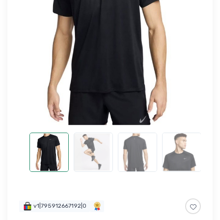
v1|795912667192|0