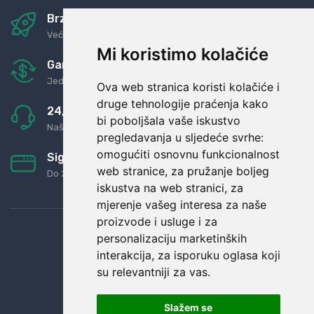
Brza i sigurna dostava
Već za nekoliko dana kod vas
Mi koristimo kolačiće
Garancija u povrat novaca
Jednostavno pravilo: Roba za novac
Ova web stranica koristi kolačiće i
druge tehnologije praćenja kako
24/7 odlična podrška
bi poboljšala vaše iskustvo
Naši agenti uvijek na raspolaganju
pregledavanja u sljedeće svrhe:
omogućiti osnovnu funkcionalnost
Sigurno obročno plaćanje
web stranice
,
za pružanje boljeg
Do 24 rata bez kamata
iskustva na web stranici
,
za
mjerenje vašeg interesa za naše
proizvode i usluge i za
personalizaciju marketinških
interakcija
,
za isporuku oglasa koji
su relevantniji za vas
.
Slažem se