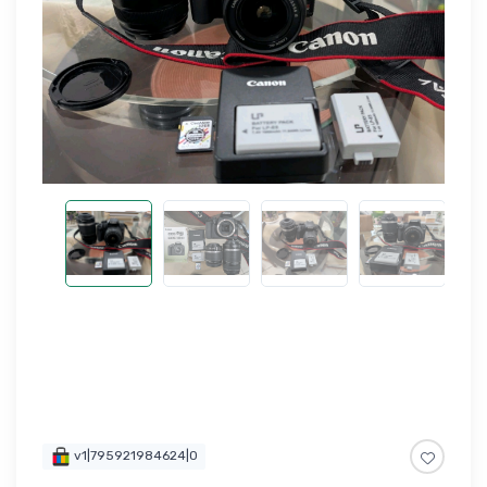
v1|795921984624|0