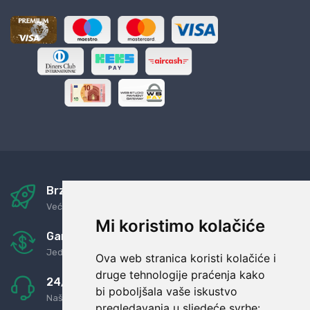
Brza i sigurna dostava
Već za nekoliko dana kod vas
Mi koristimo kolačiće
Garancija u povrat novaca
Jednostavno pravilo: Roba za novac
Ova web stranica koristi kolačiće i
druge tehnologije praćenja kako
24/7 odlična podrška
bi poboljšala vaše iskustvo
Naši agenti uvijek na raspolaganju
pregledavanja u sljedeće svrhe: