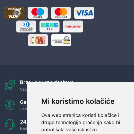
Brza i sigurna dostava
Već za nekoliko dana kod vas
Mi koristimo kolačiće
Garancija u povrat novaca
Jednostavno pravilo: Roba za novac
Ova web stranica koristi kolačiće i
24/7 odlična podrška
druge tehnologije praćenja kako bi
poboljšala vaše iskustvo
Naši agenti uvijek na raspolaganju