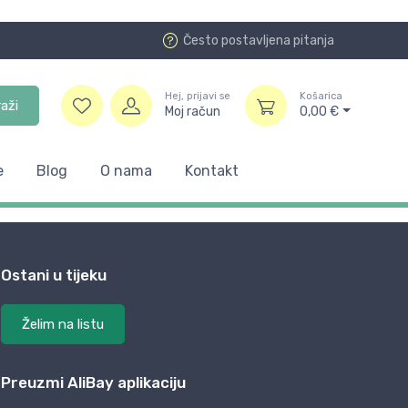
Često postavljena pitanja
Hej, prijavi se
Košarica
raži
Moj račun
0,00
€
e
Blog
O nama
Kontakt
Ostani u tijeku
Želim na listu
Preuzmi AliBay aplikaciju