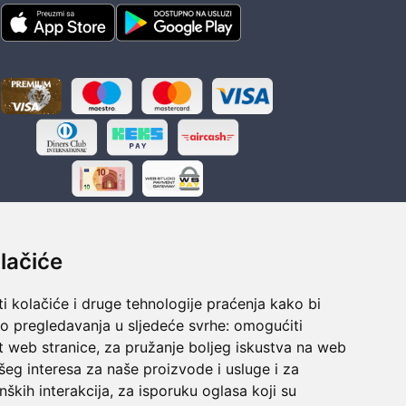
lačiće
i kolačiće i druge tehnologije praćenja kako bi
ka
Sigurno obročno plaćanje
vo pregledavanja u sljedeće svrhe:
omogućiti
polaganju
Do 24 rata bez kamata
t web stranice
,
za pružanje boljeg iskustva na web
šeg interesa za naše proizvode i usluge i za
nških interakcija
,
za isporuku oglasa koji su