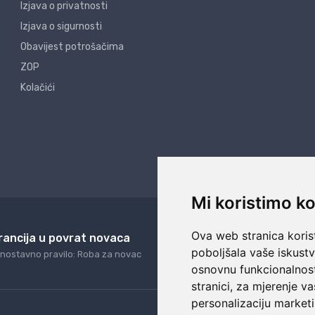
Izjava o privatnosti
Izjava o sigurnosti
Obavijest potrošačima
ZOP
Kolačići
Mi koristimo ko
Ova web stranica korist
rancija u povrat novaca
24/7 odlična podrš
poboljšala vaše iskust
nostavno pravilo: Roba za novac
Naši agenti uvijek na ras
osnovnu funkcionalnos
stranici
,
za mjerenje va
personalizaciju marketi