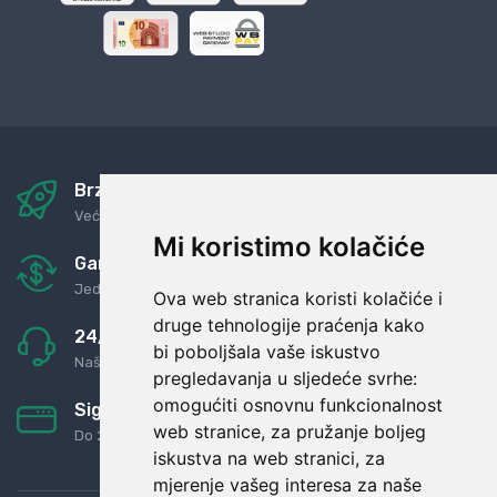
Brza i sigurna dostava
Već za nekoliko dana kod vas
Mi koristimo kolačiće
Garancija u povrat novaca
Jednostavno pravilo: Roba za novac
Ova web stranica koristi kolačiće i
druge tehnologije praćenja kako
24/7 odlična podrška
bi poboljšala vaše iskustvo
Naši agenti uvijek na raspolaganju
pregledavanja u sljedeće svrhe:
omogućiti osnovnu funkcionalnost
Sigurno obročno plaćanje
web stranice
,
za pružanje boljeg
Do 24 rata bez kamata
iskustva na web stranici
,
za
mjerenje vašeg interesa za naše