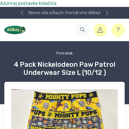
Ažuriraj postavke kolačića
Nismo više e.Bay.hr. Postali smo AliBay!
Povratak
4 Pack Nickelodeon Paw Patrol
Underwear Size L (10/12 )