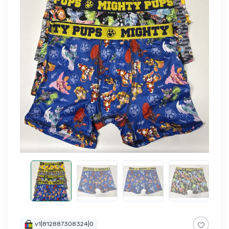
v1|812887308324|0