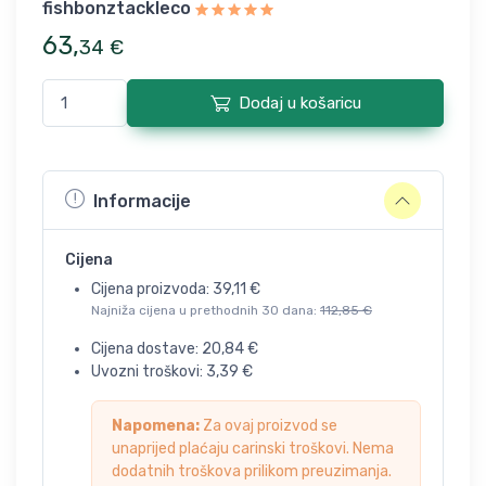
fishbonztackleco
63
,
34
€
Dodaj u košaricu
Informacije
Cijena
Cijena proizvoda:
39,11
€
Najniža cijena u prethodnih 30 dana:
112,85
€
Cijena dostave:
20,84
€
Uvozni troškovi:
3,39
€
Napomena:
Za ovaj proizvod se
unaprijed plaćaju carinski troškovi. Nema
dodatnih troškova prilikom preuzimanja.