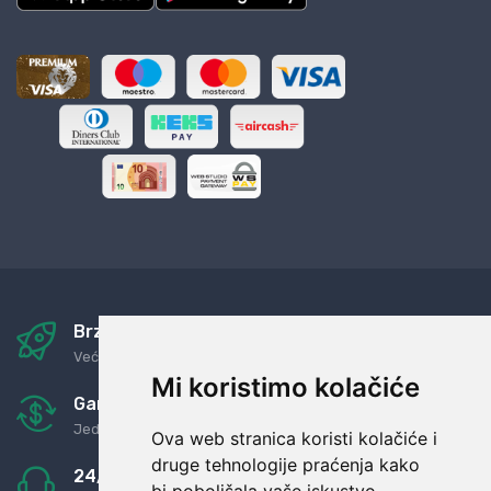
Brza i sigurna dostava
Već za nekoliko dana kod vas
Mi koristimo kolačiće
Garancija u povrat novaca
Jednostavno pravilo: Roba za novac
Ova web stranica koristi kolačiće i
druge tehnologije praćenja kako
24/7 odlična podrška