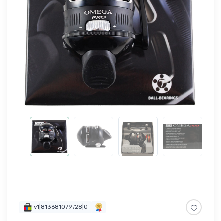
v1|813681079728|0