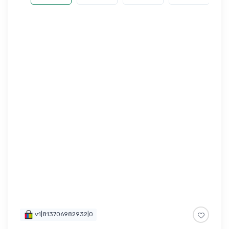
v1|813706982932|0