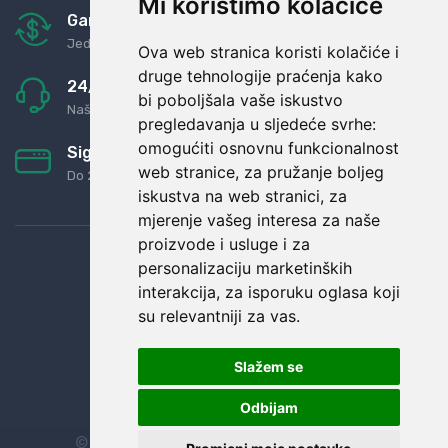
Mi koristimo kolačiće
Garancija u povrat novaca
Jednostavno pravilo: Roba za novac
Ova web stranica koristi kolačiće i
druge tehnologije praćenja kako
24/7 odlična podrška
bi poboljšala vaše iskustvo
Naši agenti uvijek na raspolaganju
pregledavanja u sljedeće svrhe:
omogućiti osnovnu funkcionalnost
Sigurno obročno plaćanje
web stranice
,
za pružanje boljeg
Do 24 rata bez kamata
iskustva na web stranici
,
za
mjerenje vašeg interesa za naše
proizvode i usluge i za
personalizaciju marketinških
interakcija
,
za isporuku oglasa koji
su relevantniji za vas
.
Slažem se
Odbijam
© Sva prava zadržana.
Dopi grupa d.o.o.