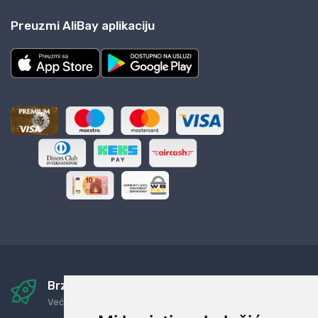
Preuzmi AliBay aplikaciju
Brza i sigurna dostava
Već za nekoliko dana kod vas