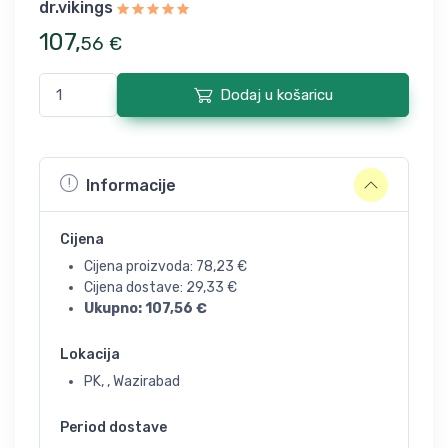
dr.vikings
107
,
56
€
Dodaj u košaricu
Informacije
Cijena
Cijena proizvoda:
78,23
€
Cijena dostave:
29,33
€
Ukupno:
107,56
€
Lokacija
PK, , Wazirabad
Period dostave