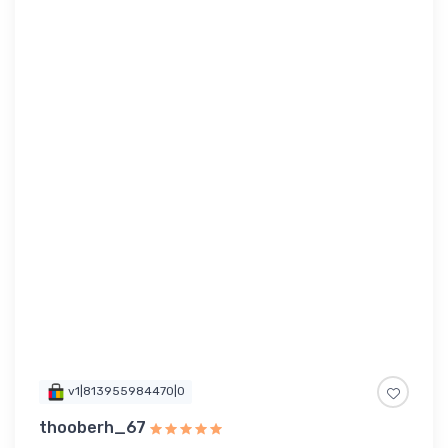
v1|813955984470|0
thooberh_67