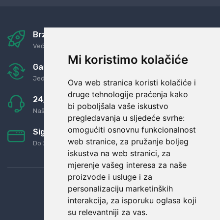
Brza i sigurna dostava
Već za nekoliko dana kod vas
Mi koristimo kolačiće
Garancija u povrat novaca
Jednostavno pravilo: Roba za novac
Ova web stranica koristi kolačiće i
druge tehnologije praćenja kako
24/7 odlična podrška
bi poboljšala vaše iskustvo
Naši agenti uvijek na raspolaganju
pregledavanja u sljedeće svrhe:
omogućiti osnovnu funkcionalnost
Sigurno obročno plaćanje
web stranice
,
za pružanje boljeg
Do 24 rata bez kamata
iskustva na web stranici
,
za
mjerenje vašeg interesa za naše
proizvode i usluge i za
personalizaciju marketinških
interakcija
,
za isporuku oglasa koji
su relevantniji za vas
.