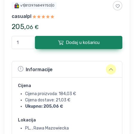
v1|813976849750|0
casualpl
205
,
06
€
Dodaj u košaricu
Informacije
Cijena
Cijena proizvoda:
184,03
€
Cijena dostave:
21,03
€
Ukupno:
205,06
€
Lokacija
PL, , Rawa Mazowiecka