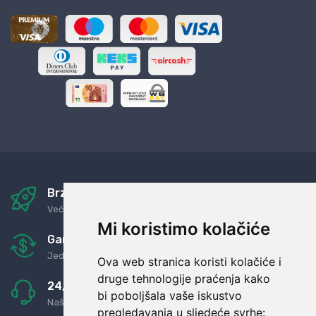
Brza i sigurna dostava
Već za nekoliko dana kod vas
Mi koristimo kolačiće
Garancija u povrat novaca
Jednostavno pravilo: Roba za novac
Ova web stranica koristi kolačiće i
druge tehnologije praćenja kako
24/7 odlična podrška
bi poboljšala vaše iskustvo
Naši agenti uvijek na raspolaganju
pregledavanja u sljedeće svrhe: