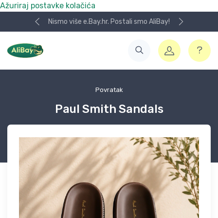
Ažuriraj postavke kolačića
Nismo više e.Bay.hr. Postali smo AliBay!
Povratak
Paul Smith Sandals