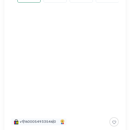
v1|1600054933546|0