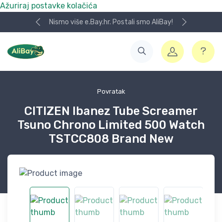
Ažuriraj postavke kolačića
Nismo više e.Bay.hr. Postali smo AliBay!
Povratak
CITIZEN Ibanez Tube Screamer
Tsuno Chrono Limited 500 Watch
TSTCC808 Brand New