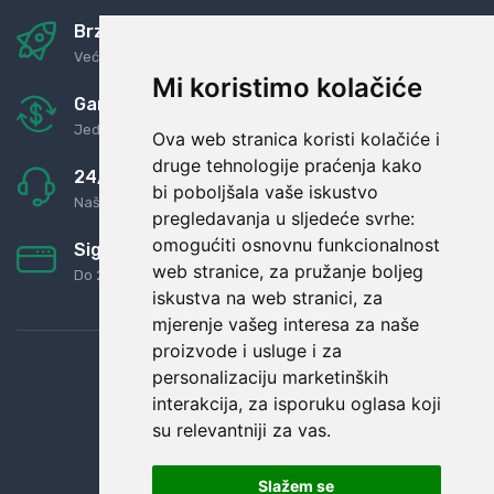
Brza i sigurna dostava
Već za nekoliko dana kod vas
Mi koristimo kolačiće
Garancija u povrat novaca
Jednostavno pravilo: Roba za novac
Ova web stranica koristi kolačiće i
druge tehnologije praćenja kako
24/7 odlična podrška
bi poboljšala vaše iskustvo
Naši agenti uvijek na raspolaganju
pregledavanja u sljedeće svrhe:
omogućiti osnovnu funkcionalnost
Sigurno obročno plaćanje
web stranice
,
za pružanje boljeg
Do 24 rata bez kamata
iskustva na web stranici
,
za
mjerenje vašeg interesa za naše
proizvode i usluge i za
personalizaciju marketinških
interakcija
,
za isporuku oglasa koji
su relevantniji za vas
.
Slažem se