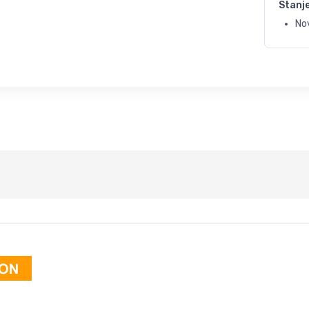
Stanj
No