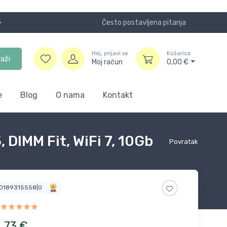
Često postavljena pitanja
Koristite
Hej, prijavi se
Košarica
raži
Moj račun
0,00
€
e
Blog
O nama
Kontakt
IMM Fit, WiFi 7, 10Gb
Povratak
00189315558|0
1
,
73
€