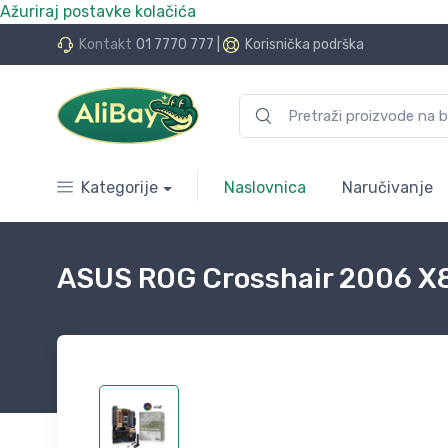
Ažuriraj postavke kolačića
do 24 rate bez kamata
Kontakt
01 7770 777
|
Korisnička podrška
Kategorije
Naslovnica
Naručivanje
ASUS ROG Crosshair 2006 X87