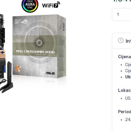
In
Cijena
Cij
Ci
Uk
Lokac
US,
Perio
24