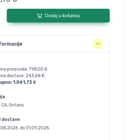
Dodaj u košaricu
formacije
ena proizvoda:
798,05
€
jena dostave:
243,68
€
upno:
1.041,73
€
ija
 CA, Ontario
d dostave
.08.2026.
do
01.09.2026.