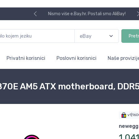
Nismo više e.Bay.hr. Postali smo AliBay!
Pret
Privatni korisnici
Poslovni korisnici
Naše provizij
0E AM5 ATX motherboard, DDR5, D
v1|16
newegg
1.04