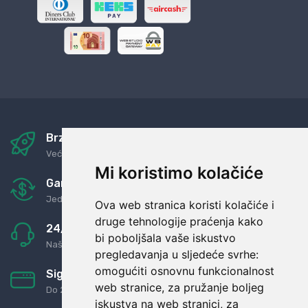
Brza i sigurna dostava
Već za nekoliko dana kod vas
Mi koristimo kolačiće
Garancija u povrat novaca
Jednostavno pravilo: Roba za novac
Ova web stranica koristi kolačiće i
druge tehnologije praćenja kako
24/7 odlična podrška
bi poboljšala vaše iskustvo
Naši agenti uvijek na raspolaganju
pregledavanja u sljedeće svrhe:
omogućiti osnovnu funkcionalnost
Sigurno obročno plaćanje
web stranice
,
za pružanje boljeg
Do 24 rata bez kamata
iskustva na web stranici
,
za