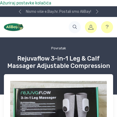
Ažuriraj postavke kolačića
Nismo više e.Bay.hr. Postali smo AliBay!
Povratak
Rejuvaflow 3-in-1 Leg & Calf
Massager Adjustable Compression