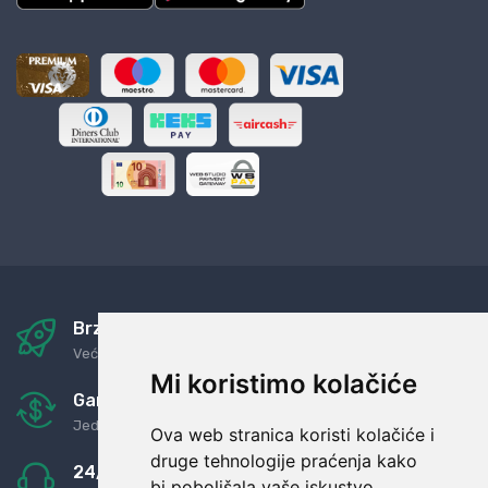
Brza i sigurna dostava
Već za nekoliko dana kod vas
Mi koristimo kolačiće
Garancija u povrat novaca
Jednostavno pravilo: Roba za novac
Ova web stranica koristi kolačiće i
druge tehnologije praćenja kako
24/7 odlična podrška
bi poboljšala vaše iskustvo