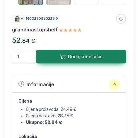
v1|1600260560226|0
grandmastopshelf
52
,
84
€
Dodaj u košaricu
Informacije
Cijena
Cijena proizvoda:
24,48
€
Cijena dostave:
28,36
€
Ukupno:
52,84
€
Lokacija