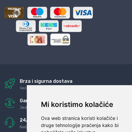
Brza i sigurna dostava
Već za nekoliko dana kod vas
Garancija u povrat novaca
Mi koristimo kolačiće
Jednostavno pravilo: Roba za novac
Ova web stranica koristi kolačiće i
24/7 odlična podrška
druge tehnologije praćenja kako bi
Naši agenti uvijek na raspolaganju