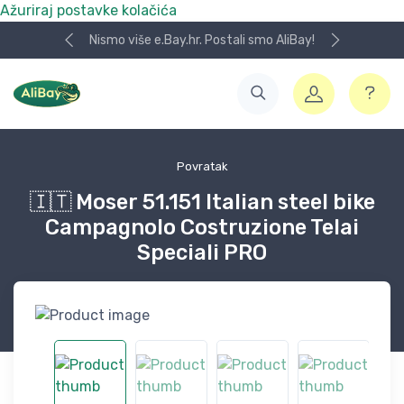
Ažuriraj postavke kolačića
Nismo više e.Bay.hr. Postali smo AliBay!
Povratak
🇮🇹 Moser 51.151 Italian steel bike
Campagnolo Costruzione Telai
Speciali PRO