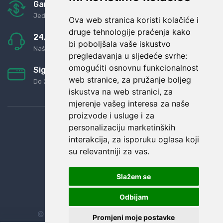
Garancija u povrat novaca
Jednostavno pravilo: Roba za novac
Ova web stranica koristi kolačiće i
druge tehnologije praćenja kako
24/7 odlična podrška
bi poboljšala vaše iskustvo
Naši agenti uvijek na raspolaganju
pregledavanja u sljedeće svrhe:
omogućiti osnovnu funkcionalnost
Sigurno obročno plaćanje
web stranice
,
za pružanje boljeg
Do 24 rata bez kamata
iskustva na web stranici
,
za
mjerenje vašeg interesa za naše
proizvode i usluge i za
personalizaciju marketinških
interakcija
,
za isporuku oglasa koji
su relevantniji za vas
.
Slažem se
Odbijam
© Sva prava zadržana.
Dopi grupa d.o.o.
Promjeni moje postavke