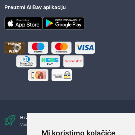
Preuzmi AliBay aplikaciju
Brza i sigurna dostava
Već za nekoliko dana kod vas
Mi koristimo kolačiće