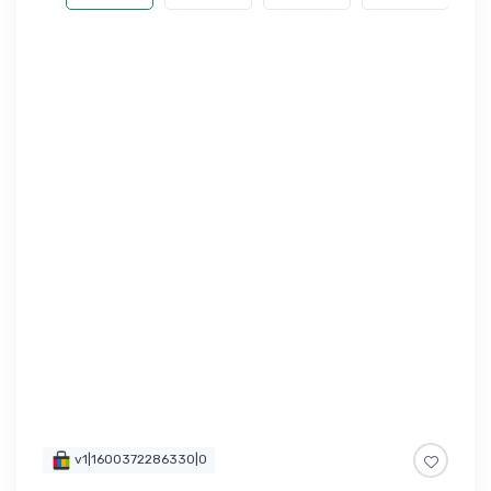
v1|1600372286330|0