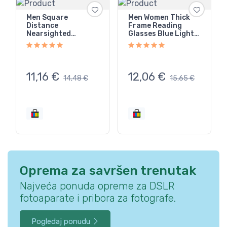
Men Square
Men Women Thick
Distance
Frame Reading
Nearsighted
Glasses Blue Light
Eyeglasses Fashion
Blocking Fashion
Clear Lens Myopia
Glasses
Glasses New
11,16
€
12,06
€
14,48
€
15,65
€
Oprema za savršen trenutak
Najveća ponuda opreme za DSLR
fotoaparate i pribora za fotografe.
Pogledaj ponudu