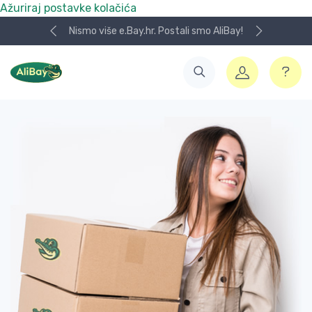
Ažuriraj postavke kolačića
Nismo više e.Bay.hr. Postali smo AliBay!