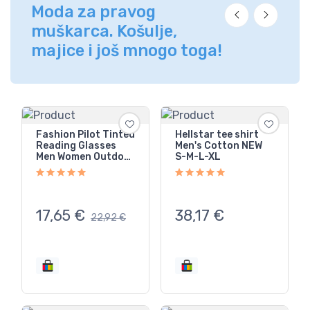
Moda za pravog
muškarca. Košulje,
majice i još mnogo toga!
Fashion Pilot Tinted
Hellstar tee shirt
Reading Glasses
Men's Cotton NEW
Men Women Outdoor
S-M-L-XL
Shade Presbyopic
Glasses
17,65
€
38,17
€
22,92
€