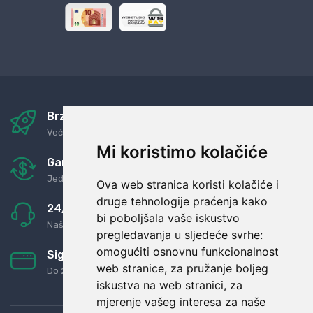
Brza i sigurna dostava
Već za nekoliko dana kod vas
Mi koristimo kolačiće
Garancija u povrat novaca
Jednostavno pravilo: Roba za novac
Ova web stranica koristi kolačiće i
druge tehnologije praćenja kako
24/7 odlična podrška
bi poboljšala vaše iskustvo
Naši agenti uvijek na raspolaganju
pregledavanja u sljedeće svrhe:
omogućiti osnovnu funkcionalnost
Sigurno obročno plaćanje
web stranice
,
za pružanje boljeg
Do 24 rata bez kamata
iskustva na web stranici
,
za
mjerenje vašeg interesa za naše