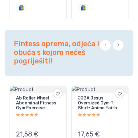
Fintess oprema, odjeća i
obuća s kojom nećeš
pogriješiti!
Ab Roller Wheel
JJBA Jesus
Abdominal Fitness
Oversized Gym T-
Gym Exercise
Shirt: Anime Faith
Equipment Core
Tee
Workout Training
21,58
€
17,65
€