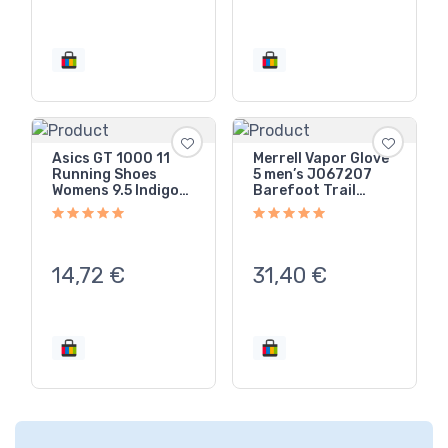
Asics GT 1000 11
Merrell Vapor Glove
Running Shoes
5 men’s J067207
Womens 9.5 Indigo
Barefoot Trail
Blue Sky 1012B197
Minimalist Outdoor
Sneaker
Sneaker 11
14,72
€
31,40
€