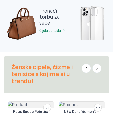
Pronađi
M
torbu
za
i
sebe
z
Cijela ponuda
C
Ženske cipele, čizme i
tenisice s kojima si u
trendu!
Faux Suede Pointed
NEW Kuru Women's