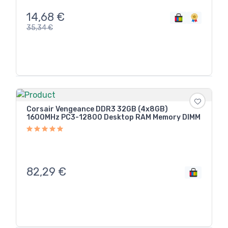
14,68
€
35,34
€
Corsair Vengeance DDR3 32GB (4x8GB)
1600MHz PC3-12800 Desktop RAM Memory DIMM
82,29
€