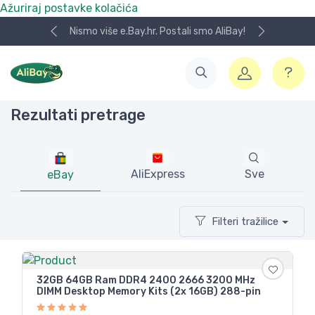
Ažuriraj postavke kolačića
Nismo više e.Bay.hr. Postali smo AliBay!
Rezultati pretrage
AliExpress
Sve
eBay
Filteri tražilice
32GB 64GB Ram DDR4 2400 2666 3200 MHz
DIMM Desktop Memory Kits (2x 16GB) 288-pin