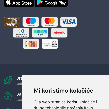
Brza i sigurna dostava
Već za nekoliko dana kod vas
Mi koristimo kolačiće
Garancija u povrat novaca
Jednostavno pravilo: Roba za novac
Ova web stranica koristi kolačiće i
druge tehnologije praćenja kako