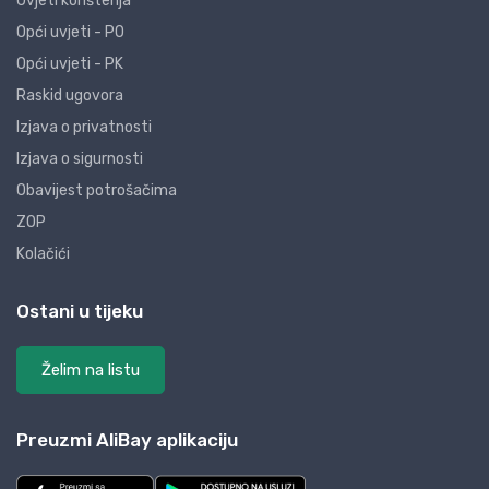
Uvjeti korištenja
Opći uvjeti - PO
Opći uvjeti - PK
Raskid ugovora
Izjava o privatnosti
Izjava o sigurnosti
Obavijest potrošačima
ZOP
Kolačići
Ostani u tijeku
Želim na listu
Preuzmi AliBay aplikaciju