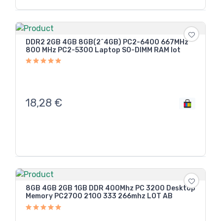
DDR2 2GB 4GB 8GB(2^4GB) PC2-6400 667MHz
800 MHz PC2-5300 Laptop SO-DIMM RAM lot
18,28
€
8GB 4GB 2GB 1GB DDR 400Mhz PC 3200 Desktop
Memory PC2700 2100 333 266mhz LOT AB