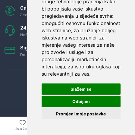
druge tehnologije praćenja kako
Garancija u povrat novaca
bi poboljšala vaše iskustvo
Jednostavno pravilo: Roba za novac
pregledavanja u sljedeće svrhe:
omogućiti osnovnu funkcionalnost
24/7 odlična podrška
web stranice
,
za pružanje boljeg
Naši agenti uvijek na raspolaganju
iskustva na web stranici
,
za
mjerenje vašeg interesa za naše
Sigurno obročno plaćanje
proizvode i usluge i za
Do 24 rata bez kamata
personalizaciju marketinških
interakcija
,
za isporuku oglasa koji
su relevantniji za vas
.
Slažem se
Odbijam
Promjeni moje postavke
Lista želja
Izbornik
0,00
€