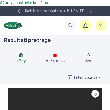
Ažuriraj postavke kolačića
Koristite naša skladišta u UK, USA i DE.
Rezultati pretrage
AliExpress
Sve
eBay
Filteri tražilice