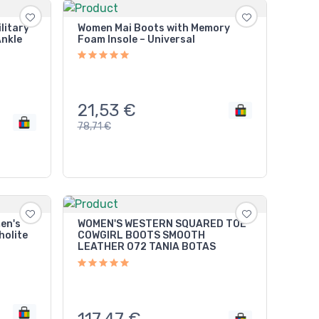
litary
Women Mai Boots with Memory
nkle
Foam Insole – Universal
21,53
€
78,71
€
men's
WOMEN'S WESTERN SQUARED TOE
holite
COWGIRL BOOTS SMOOTH
LEATHER 072 TANIA BOTAS
117,47
€