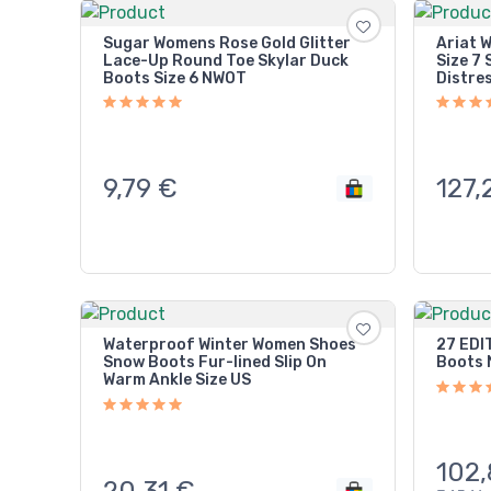
Sugar Womens Rose Gold Glitter
Ariat 
Lace-Up Round Toe Skylar Duck
Size 7
Boots Size 6 NWOT
Distre
9,79
€
127,
Waterproof Winter Women Shoes
27 EDI
Snow Boots Fur-lined Slip On
Boots
Warm Ankle Size US
102
20,31
€