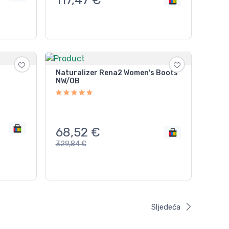
Naturalizer Rena2 Women's Boots
NW/OB
68,52
€
329,84
€
Sljedeća