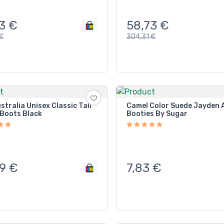
3
€
58,73
€
€
304,31
€
tralia Unisex Classic Tall
Camel Color Suede Jayden 
 Boots Black
Booties By Sugar
9
€
7,83
€