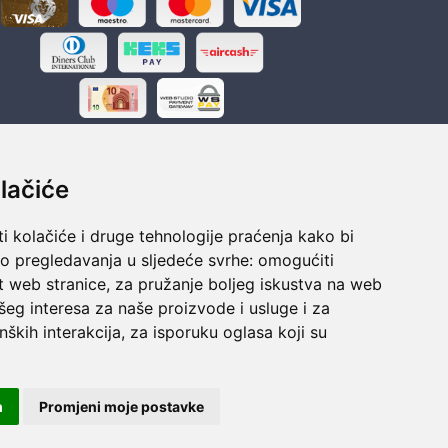
lačiće
i kolačiće i druge tehnologije praćenja kako bi
ka
Sigurno obročno plaćanje
vo pregledavanja u sljedeće svrhe:
omogućiti
polaganju
Do 24 rata bez kamata
t web stranice
,
za pružanje boljeg iskustva na web
šeg interesa za naše proizvode i usluge i za
nških interakcija
,
za isporuku oglasa koji su
m
Promjeni moje postavke