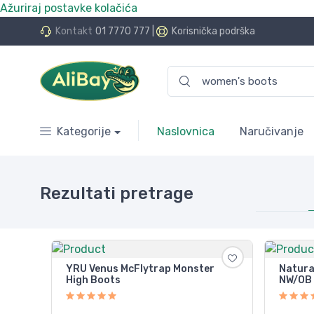
Ažuriraj postavke kolačića
do 24 rate bez kamata
Kontakt
01 7770 777
|
Korisnička podrška
Kategorije
Naslovnica
Naručivanje
Rezultati pretrage
YRU Venus McFlytrap Monster
Natura
High Boots
NW/OB