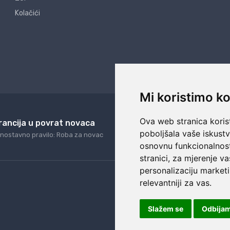
Kolačići
Mi koristimo ko
Ova web stranica korist
rancija u povrat novaca
24/7 odlična podrš
poboljšala vaše iskust
nostavno pravilo: Roba za novac
Naši agenti uvijek na ras
osnovnu funkcionalnos
stranici
,
za mjerenje va
personalizaciju marketi
relevantniji za vas
.
Slažem se
Odbija