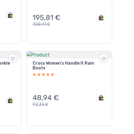
195,81
€
458,41
€
Ankle
Crocs Women's Handle It Rain
Boots
48,94
€
92,33
€