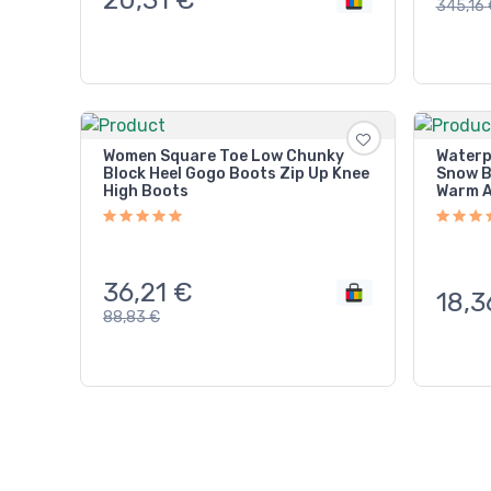
345,16
Women Square Toe Low Chunky
Waterp
Block Heel Gogo Boots Zip Up Knee
Snow B
High Boots
Warm A
36,21
€
18,3
88,83
€