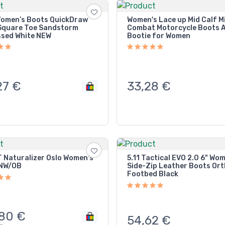
Women’s Boots QuickDraw
Women's Lace up Mid Calf Mi
 Square Toe Sandstorm
Combat Motorcycle Boots A
ssed White NEW
Bootie for Women
27
€
33,28
€
T Naturalizer Oslo Women's
5.11 Tactical EVO 2.0 6" Wo
 NW/OB
Side-Zip Leather Boots Ort
Footbed Black
,80
€
54,62
€