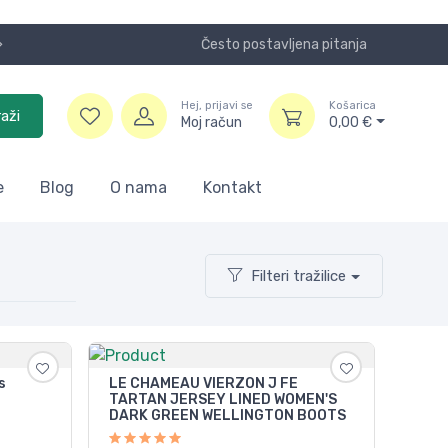
Često postavljena pitanja
Koristite
Hej, prijavi se
Košarica
raži
Moj račun
0,00
€
e
Blog
O nama
Kontakt
Filteri tražilice
s
LE CHAMEAU VIERZON J FE
TARTAN JERSEY LINED WOMEN'S
DARK GREEN WELLINGTON BOOTS