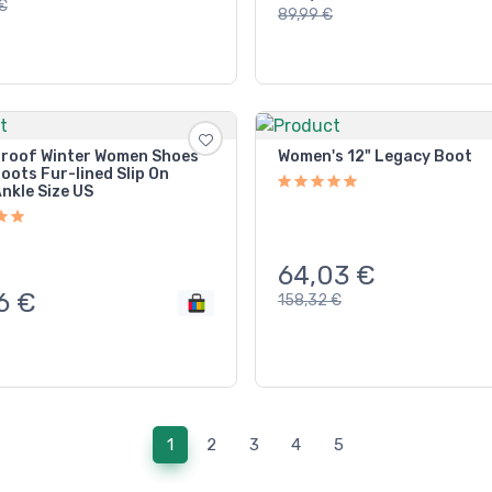
€
89,99
€
roof Winter Women Shoes
Women's 12" Legacy Boot
oots Fur-lined Slip On
nkle Size US
64,03
€
6
€
158,32
€
(current)
1
2
3
4
5