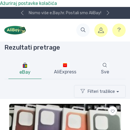
Ažuriraj postavke kolačića
Koristite naša skladišta u UK, USA i DE.
Rezultati pretrage
AliExpress
Sve
eBay
Filteri tražilice