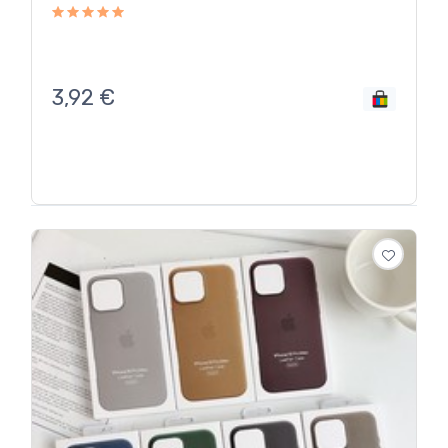
3,92
€