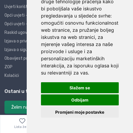
druge tehnologije praćenja kako
Uvjeti korištenja
bi poboljšala vaše iskustvo
Opći uvjeti - PO
pregledavanja u sljedeće svrhe:
omogućiti osnovnu funkcionalnost
Opći uvjeti - PK
web stranice
,
za pružanje boljeg
Raskid ugovora
iskustva na web stranici
,
za
Izjava o privatnosti
mjerenje vašeg interesa za naše
Izjava o sigurnosti
proizvode i usluge i za
personalizaciju marketinških
Obavijest potrošačima
interakcija
,
za isporuku oglasa koji
ZOP
su relevantniji za vas
.
Kolačići
Slažem se
Ostani u tijeku
Odbijam
Želim na listu
Promjeni moje postavke
Preuzmi AliBay aplikaciju
Lista želja
Izbornik
0,00
€