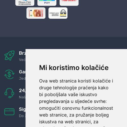
Brza i sigurna dostava
Već za nekoliko dana kod vas
Mi koristimo kolačiće
Garancija u povrat novaca
Jednostavno pravilo: Roba za novac
Ova web stranica koristi kolačiće i
druge tehnologije praćenja kako
24/7 odlična podrška
bi poboljšala vaše iskustvo
Naši agenti uvijek na raspolaganju
pregledavanja u sljedeće svrhe:
omogućiti osnovnu funkcionalnost
Sigurno obročno plaćanje
web stranice
,
za pružanje boljeg
Do 24 rata bez kamata
iskustva na web stranici
,
za