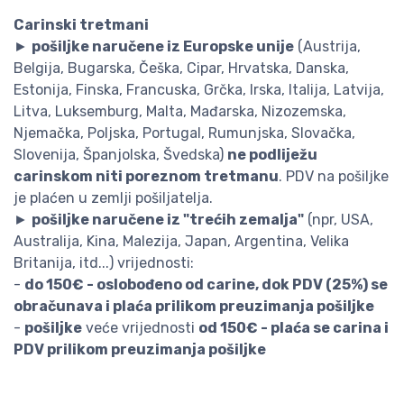
Carinski tretmani
►
pošiljke naručene iz Europske unije
(Austrija,
Belgija, Bugarska, Češka, Cipar, Hrvatska, Danska,
Estonija, Finska, Francuska, Grčka, Irska, Italija, Latvija,
Litva, Luksemburg, Malta, Mađarska, Nizozemska,
Njemačka, Poljska, Portugal, Rumunjska, Slovačka,
Slovenija, Španjolska, Švedska)
ne podliježu
carinskom niti poreznom tretmanu
. PDV na pošiljke
je plaćen u zemlji pošiljatelja.
►
pošiljke naručene iz "trećih zemalja"
(npr, USA,
Australija, Kina, Malezija, Japan, Argentina, Velika
Britanija, itd...) vrijednosti:
-
do 150€ - oslobođeno od carine, dok PDV (25%) se
obračunava i plaća prilikom preuzimanja pošiljke
-
pošiljke
veće vrijednosti
od 150€ - plaća se carina i
PDV prilikom preuzimanja pošiljke