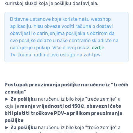
kurirskoj službi koja je pošiljku dostavljala.
Državne ustanove koje koriste našu webshop
aplikaciju, nisu obveze voditi računa o dostavi
obavijesti o carinjenjima pošiljaka s obzirom da
sve pošiljke dolaze u naše centralno skladište na
carinjenje i prikup. Više o ovoj usluzi
ovdje
.
Tvrtkama nudimo ovu uslugu na zahtjev.
Postupak preuzimanja pošiljke naručene iz "trećih
zemalja"
►
Za pošiljku
naručenu iz bilo koje "treće zemlje" a
koja je
manje vrijednosti od 150€, obavezni ćete
biti platiti troškove PDV-a prilikom preuzimanja
pošiljke
►
Za pošiljku
naručenu iz bilo koje "treće zemlje" a