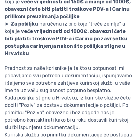
koja je
veće vrijednosti od 150€ a manje od 1000€,
obavezni ćete biti platiti troškove PDV-a i Carinu
prilikom preuzimanja pošiljke
►
Za pošiljku
naručenu iz bilo koje "treće zemlje" a
koja je
veće vrijednosti od 1000€, obavezni ćete
biti platiti troškove PDV-a i Carinu po završetku
postupka carinjenja nakon što pošiljka stigne u
Hrvatsku
Prednost za naše korisnike je ta što u potpunosti mi
pribavljamo svu potrebnu dokumentaciju, ispunjavamo
i šaljemo sve potrebne zahtjeve kurirskoj službi u vaše
ime te uz vašu suglasnost potpuno besplatno.
Kada pošiljka stigne u Hrvatsku, iz kurirske službe ćete
dobiti "Poziv" za dostavu dokumentacije o pošiljci. Po
primitku "Poziva", obavezno i bez odgode nas je
potrebno kontaktirati kako bi u roku dostavili kurirskoj
službi ispunjenu dokumentaciju.
Kurirska služba po primitku dokumentacije će postupati