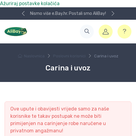
Ažuriraj postavke kolačića
Nismo više e.Bay.hr. Postali smo AliBay!
Naslovnica
Poslovni korisnici
Carina i uvoz
Carina i uvoz
Ove upute i obavijesti vrijede samo za naše
korisnike te takav postupak ne može biti
primijenjen na carinjenje robe naručene u
privatnom angažmanu!