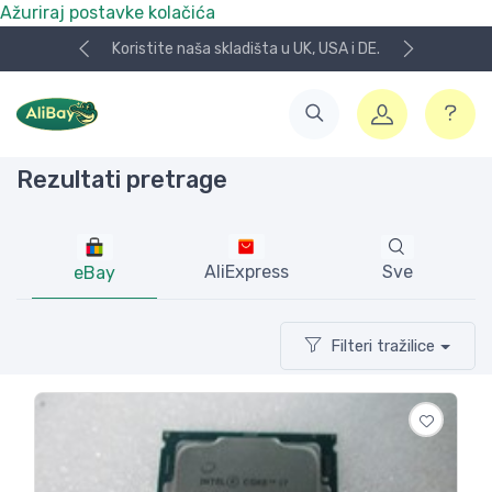
Ažuriraj postavke kolačića
NOVO! Plaćanje KeksPay i Aircash metodom!
Rezultati pretrage
AliExpress
Sve
eBay
Filteri tražilice