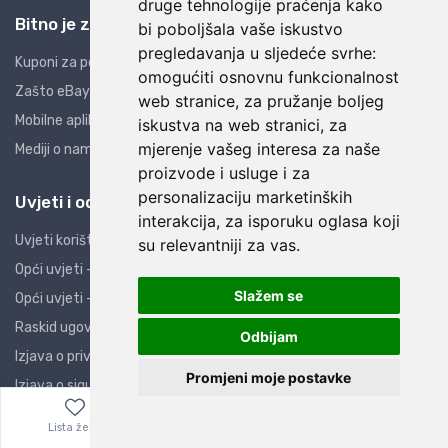
druge tehnologije praćenja kako
Bitno je znati
bi poboljšala vaše iskustvo
pregledavanja u sljedeće svrhe:
Kuponi za popuste
omogućiti osnovnu funkcionalnost
Zašto eBay i AliExpress?
web stranice
,
za pružanje boljeg
Mobilne aplikacije
iskustva na web stranici
,
za
mjerenje vašeg interesa za naše
Mediji o nama
proizvode i usluge i za
personalizaciju marketinških
Uvjeti i odredbe
interakcija
,
za isporuku oglasa koji
Uvjeti korištenja
su relevantniji za vas
.
Opći uvjeti - PO
Slažem se
Opći uvjeti - PK
Raskid ugovora
Odbijam
Izjava o privatnosti
Promjeni moje postavke
Izjava o sigurnosti
Obavijest potrošačima
Lista želja
Izbornik
0,00
€
ZOP