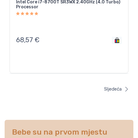
Intel Core i7-8700T SR3WX 2.40GHz (4.0 Turbo)
Processor
68,57
€
Sljedeća
Bebe su na prvom mjestu