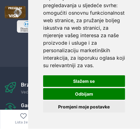
pregledavanja u sljedeće svrhe:
omogućiti osnovnu funkcionalnost
web stranice
,
za pružanje boljeg
iskustva na web stranici
,
za
mjerenje vašeg interesa za naše
proizvode i usluge i za
personalizaciju marketinških
interakcija
,
za isporuku oglasa koji
su relevantniji za vas
.
Slažem se
Brza i sigurna dostava
Već za nekoliko dana kod vas
Odbijam
Garancija u povrat novaca
Promjeni moje postavke
Jednostavno pravilo: Roba za novac
Lista želja
Izbornik
0,00
€
24/7 odlična podrška
Naši agenti uvijek na raspolaganju