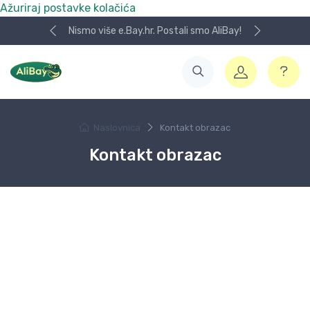
Ažuriraj postavke kolačića
Nismo više e.Bay.hr. Postali smo AliBay!
Naslovnica
Kontakt obrazac
Kontakt obrazac