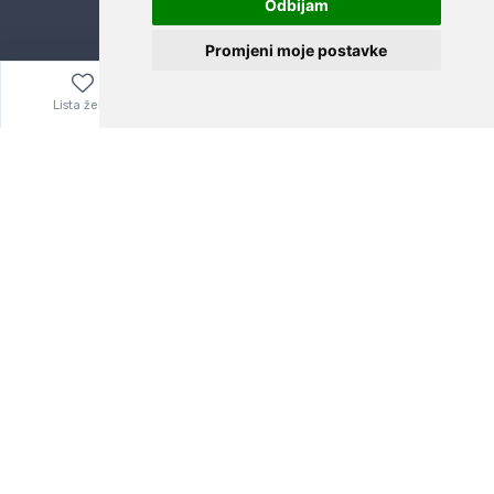
Odbijam
Promjeni moje postavke
Lista želja
Izbornik
0,00
€
Brza i sigurna dostava
Već za nekoliko dana kod vas
Garancija u povrat novaca
Jednostavno pravilo: Roba za novac
24/7 odlična podrška
Naši agenti uvijek na raspolaganju
Sigurno obročno plaćanje
Do 24 rata bez kamata