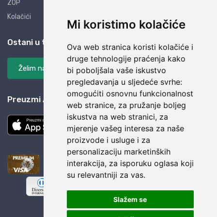
ZOP
Kolačići
Mi koristimo kolačiće
Ostani u tijeku
Ova web stranica koristi kolačiće i
druge tehnologije praćenja kako
Želim na listu
bi poboljšala vaše iskustvo
pregledavanja u sljedeće svrhe:
omogućiti osnovnu funkcionalnost
Preuzmi AliBay aplikaciju
web stranice
,
za pružanje boljeg
iskustva na web stranici
,
za
mjerenje vašeg interesa za naše
proizvode i usluge i za
personalizaciju marketinških
interakcija
,
za isporuku oglasa koji
su relevantniji za vas
.
Slažem se