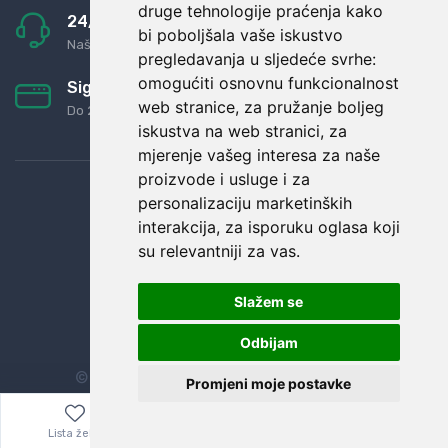
druge tehnologije praćenja kako
24/7 odlična podrška
bi poboljšala vaše iskustvo
Naši agenti uvijek na raspolaganju
pregledavanja u sljedeće svrhe:
omogućiti osnovnu funkcionalnost
Sigurno obročno plaćanje
web stranice
,
za pružanje boljeg
Do 24 rata bez kamata
iskustva na web stranici
,
za
mjerenje vašeg interesa za naše
proizvode i usluge i za
personalizaciju marketinških
interakcija
,
za isporuku oglasa koji
su relevantniji za vas
.
Slažem se
Odbijam
© Sva prava zadržana.
Dopi grupa d.o.o.
Promjeni moje postavke
Lista želja
Izbornik
0,00
€