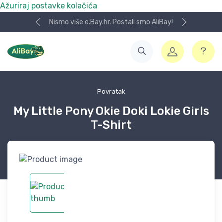
Ažuriraj postavke kolačića
Nismo više e.Bay.hr. Postali smo AliBay!
Povratak
My Little Pony Okie Doki Lokie Girls
T-Shirt