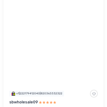
v1|222179412040|820363332322
sbwholesale09