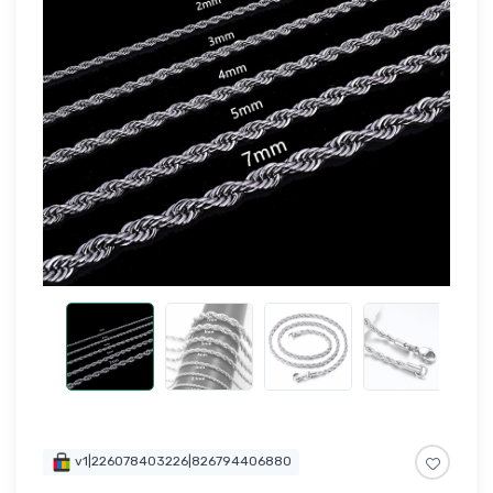
v1|226078403226|826794406880