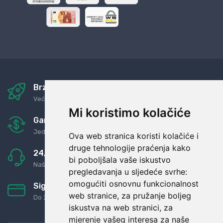
Brza i sigurna dostava
Već za nekoliko dana kod vas
Mi koristimo kolačiće
Garancija u povrat novaca
Jednostavno pravilo: Roba za novac
Ova web stranica koristi kolačiće i
druge tehnologije praćenja kako
24/7 odlična podrška
bi poboljšala vaše iskustvo
Naši agenti uvijek na raspolaganju
pregledavanja u sljedeće svrhe:
omogućiti osnovnu funkcionalnost
Sigurno obročno plaćanje
web stranice
,
za pružanje boljeg
Do 24 rata bez kamata
iskustva na web stranici
,
za
mjerenje vašeg interesa za naše