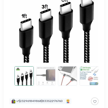
v1|232961849868|833522176760