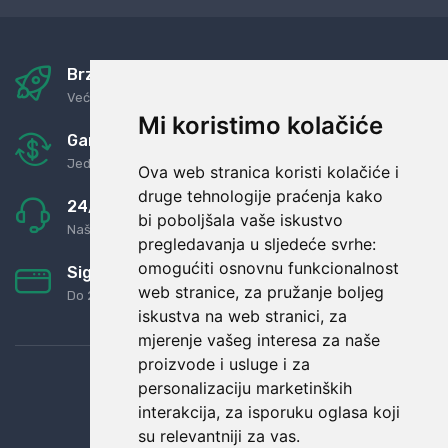
Brza i sigurna dostava
Već za nekoliko dana kod vas
Mi koristimo kolačiće
Garancija u povrat novaca
Jednostavno pravilo: Roba za novac
Ova web stranica koristi kolačiće i
druge tehnologije praćenja kako
24/7 odlična podrška
bi poboljšala vaše iskustvo
Naši agenti uvijek na raspolaganju
pregledavanja u sljedeće svrhe:
omogućiti osnovnu funkcionalnost
Sigurno obročno plaćanje
web stranice
,
za pružanje boljeg
Do 24 rata bez kamata
iskustva na web stranici
,
za
mjerenje vašeg interesa za naše
proizvode i usluge i za
personalizaciju marketinških
interakcija
,
za isporuku oglasa koji
su relevantniji za vas
.