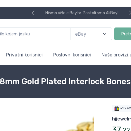
Nismo više e.Bay.hr. Postali smo AliBay!
Pret
Privatni korisnici
Poslovni korisnici
Naše provizij
 8mm Gold Plated Interlock Bones
v1|24
hjjewelr
37
,
22