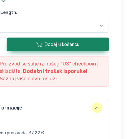
 Length
:
Dodaj u košaricu
Proizvod se šalje iz našeg "
US
" checkpoint
skladišta.
Dodatni trošak isporuke!
Saznaj više
o ovoj usluzi.
formacije
ena proizvoda:
37,22
€