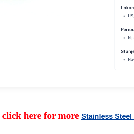
Lokac
US
Perio
Ni
Stanj
No