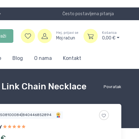
Često postavljena pitanja
Koristite
Hej, prijavi se
Košarica
raži
Moj račun
0,00
€
e
Blog
O nama
Kontakt
 Link Chain Necklace
Povratak
2508100084|840446852894
y
€