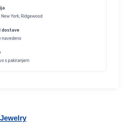
ija
, New York, Ridgewood
d dostave
je navedeno
e
vo s pakiranjem