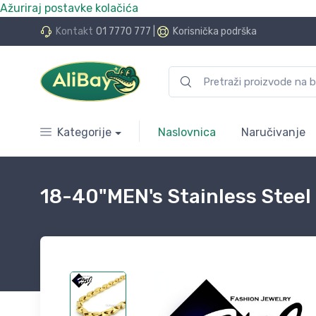
Ažuriraj postavke kolačića
do 24 rate bez kamata
Kontakt
01 7770 777
|
Korisnička podrška
Kategorije
Naslovnica
Naručivanje
18-40"MEN's Stainless Steel