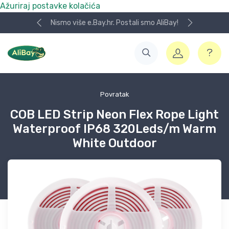
Ažuriraj postavke kolačića
Nismo više e.Bay.hr. Postali smo AliBay!
Povratak
COB LED Strip Neon Flex Rope Light
Waterproof IP68 320Leds/m Warm
White Outdoor