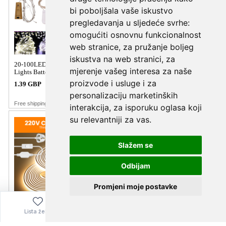
bi poboljšala vaše iskustvo
pregledavanja u sljedeće svrhe:
omogućiti osnovnu funkcionalnost
web stranice
,
za pružanje boljeg
iskustva na web stranici
,
za
mjerenje vašeg interesa za naše
proizvode i usluge i za
personalizaciju marketinških
interakcija
,
za isporuku oglasa koji
su relevantniji za vas
.
Slažem se
Odbijam
Promjeni moje postavke
Lista želja
Izbornik
0,00
€