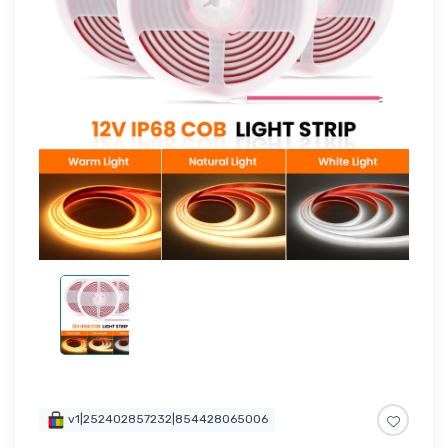
v1|252402857232|854428065006