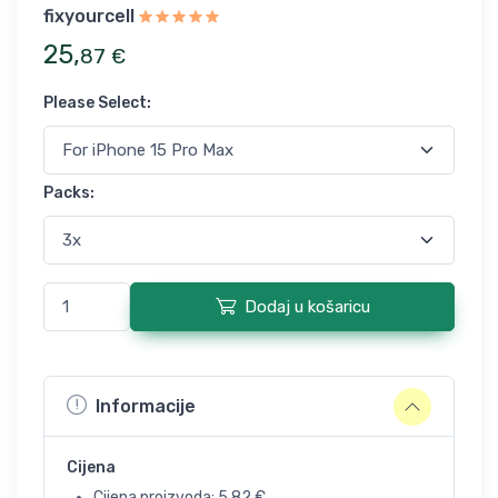
fixyourcell
25
,
87
€
Please Select
:
Packs
:
Dodaj u košaricu
Informacije
Cijena
Cijena proizvoda:
5,82
€