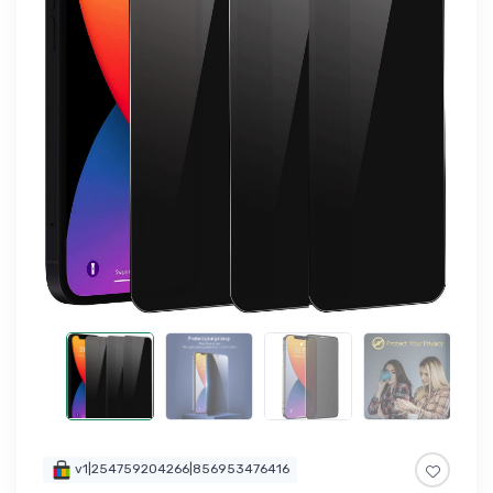
v1|254759204266|856953476416