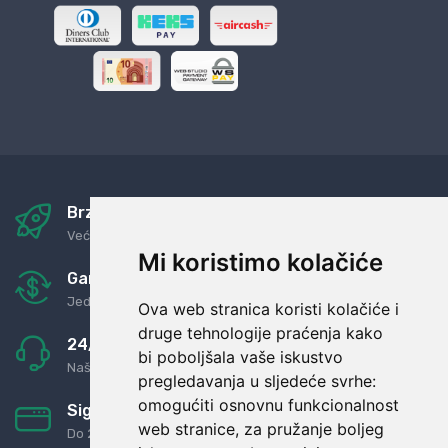
Brza i sigurna dostava
Već za nekoliko dana kod vas
Mi koristimo kolačiće
Garancija u povrat novaca
Jednostavno pravilo: Roba za novac
Ova web stranica koristi kolačiće i
druge tehnologije praćenja kako
24/7 odlična podrška
bi poboljšala vaše iskustvo
Naši agenti uvijek na raspolaganju
pregledavanja u sljedeće svrhe:
omogućiti osnovnu funkcionalnost
Sigurno obročno plaćanje
web stranice
,
za pružanje boljeg
Do 24 rata bez kamata