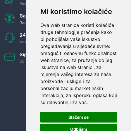
Već za nekoliko dana kod vas
Mi koristimo kolačiće
Garancija u povrat novaca
Jednostavno pravilo: Roba za novac
Ova web stranica koristi kolačiće i
druge tehnologije praćenja kako
24/7 odlična podrška
bi poboljšala vaše iskustvo
Naši agenti uvijek na raspolaganju
pregledavanja u sljedeće svrhe:
omogućiti osnovnu funkcionalnost
Sigurno obročno plaćanje
web stranice
,
za pružanje boljeg
Do 24 rata bez kamata
iskustva na web stranici
,
za
mjerenje vašeg interesa za naše
proizvode i usluge i za
personalizaciju marketinških
interakcija
,
za isporuku oglasa koji
su relevantniji za vas
.
Slažem se
Odbijam