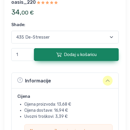
oasis_220
34
,
00
€
Shade
:
Dodaj u košaricu
Informacije
Cijena
Cijena proizvoda:
13,68
€
Cijena dostave:
16,94
€
Uvozni troškovi:
3,39
€