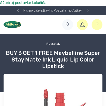
Ažuriraj postavke kolačića
Nismo više e.Bay.hr. Postali smo AliBay!
Povratak
BUY 3 GET 1 FREE Maybelline Super
Stay Matte Ink Liquid Lip Color
Lipstick