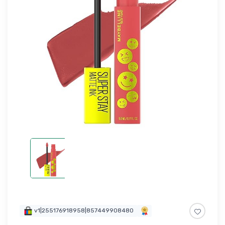
v1|255176918958|857449908480