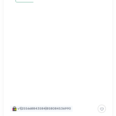
v1|255668843584|858084536990