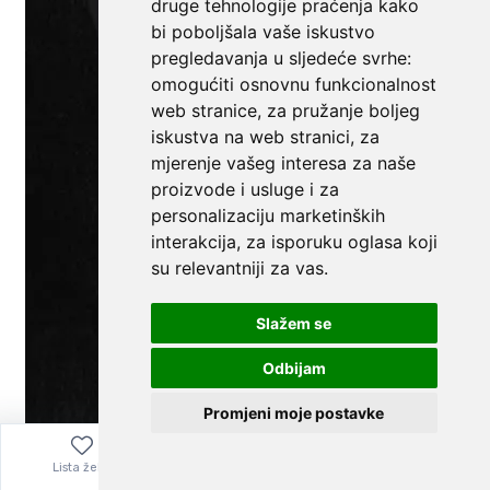
druge tehnologije praćenja kako
bi poboljšala vaše iskustvo
pregledavanja u sljedeće svrhe:
omogućiti osnovnu funkcionalnost
web stranice
,
za pružanje boljeg
iskustva na web stranici
,
za
mjerenje vašeg interesa za naše
proizvode i usluge i za
personalizaciju marketinških
interakcija
,
za isporuku oglasa koji
su relevantniji za vas
.
Slažem se
Odbijam
Promjeni moje postavke
Lista želja
Izbornik
0,00
€