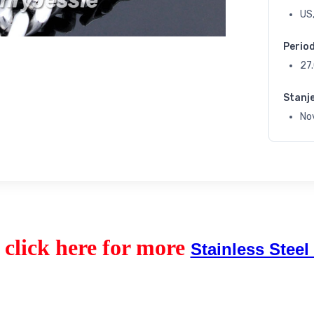
US
Perio
27
Stanj
No