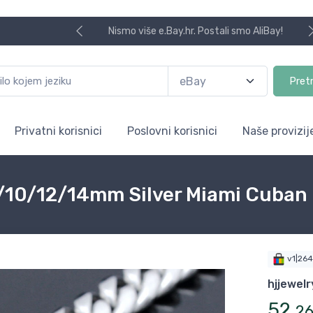
Nismo više e.Bay.hr. Postali smo AliBay!
Pret
Privatni korisnici
Poslovni korisnici
Naše provizij
7/10/12/14mm Silver Miami Cuban
v1|26
hjjewelr
52
,
2