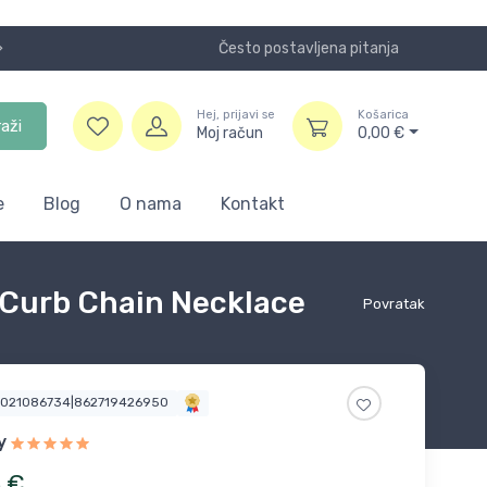
Često postavljena pitanja
Koristite
Hej, prijavi se
Košarica
raži
Moj račun
0,00
€
e
Blog
O nama
Kontakt
 Curb Chain Necklace
Povratak
4021086734|862719426950
y
6
€