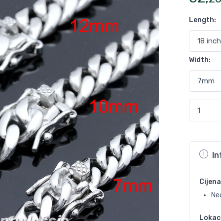
Length
:
Width
:
In
Cijena
Ne
Lokac