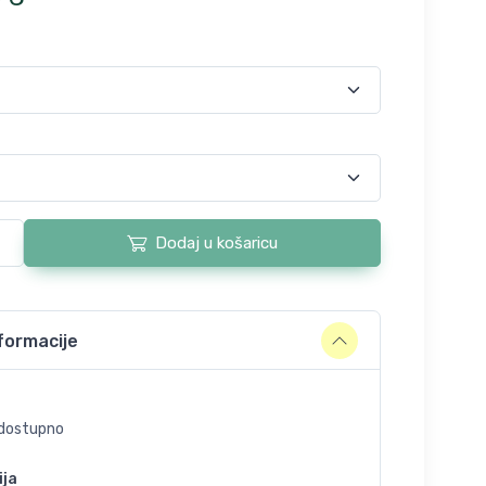
Dodaj u košaricu
formacije
dostupno
ija