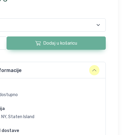
Dodaj u košaricu
formacije
dostupno
ija
 NY, Staten Island
d dostave