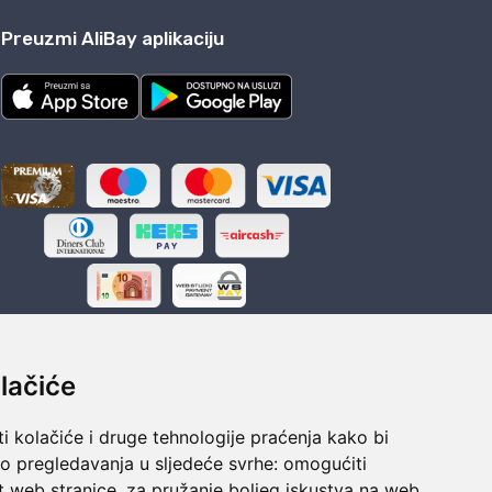
Preuzmi AliBay aplikaciju
lačiće
i kolačiće i druge tehnologije praćenja kako bi
ka
Sigurno obročno plaćanje
vo pregledavanja u sljedeće svrhe:
omogućiti
polaganju
Do 24 rata bez kamata
t web stranice
,
za pružanje boljeg iskustva na web