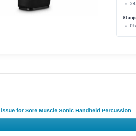
24
Stanj
Otv