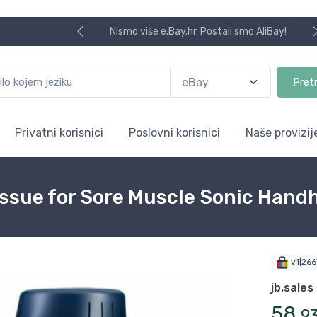
Nismo više e.Bay.hr. Postali smo AliBay!
Pret
Privatni korisnici
Poslovni korisnici
Naše provizij
ssue for Sore Muscle Sonic Hand
v1|26
jb.sales
58
,
9