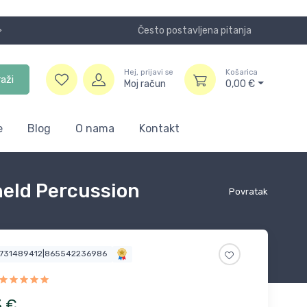
Često postavljena pitanja
Koristite
Hej, prijavi se
Košarica
raži
Moj račun
0,00
€
e
Blog
O nama
Kontakt
held Percussion
Povratak
6731489412|865542236986
3
€