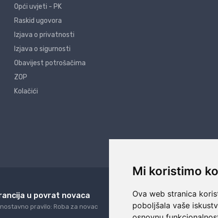
Opći uvjeti - PK
Raskid ugovora
Izjava o privatnosti
Izjava o sigurnosti
Obavijest potrošačima
ZOP
Kolačići
Mi koristimo ko
Ova web stranica korist
rancija u povrat novaca
24/7 odlična podrš
poboljšala vaše iskust
nostavno pravilo: Roba za novac
Naši agenti uvijek na ras
osnovnu funkcionalnos