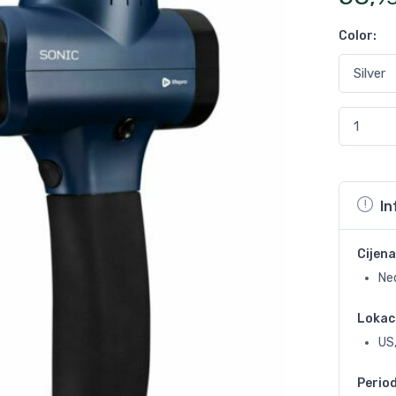
Color
:
In
Cijena
Ne
Lokac
US,
Perio