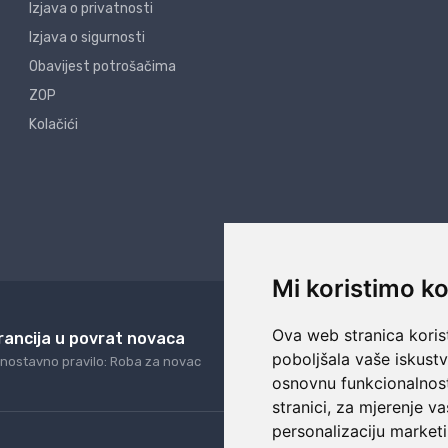
Izjava o privatnosti
Izjava o sigurnosti
Obavijest potrošačima
ZOP
Kolačići
Mi koristimo ko
Ova web stranica korist
rancija u povrat novaca
24/7 odlična podrš
poboljšala vaše iskust
nostavno pravilo: Roba za novac
Naši agenti uvijek na ras
osnovnu funkcionalnos
stranici
,
za mjerenje va
personalizaciju marketi