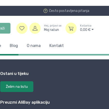
Često postavljena pitanja
Hej, prijavi se
Košarica
raži
Moj račun
0,00
€
e
Blog
O nama
Kontakt
Ostani u tijeku
Želim na listu
Preuzmi AliBay aplikaciju