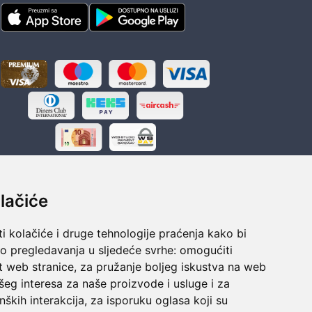
lačiće
i kolačiće i druge tehnologije praćenja kako bi
ka
Sigurno obročno plaćanje
vo pregledavanja u sljedeće svrhe:
omogućiti
polaganju
Do 24 rata bez kamata
t web stranice
,
za pružanje boljeg iskustva na web
šeg interesa za naše proizvode i usluge i za
nških interakcija
,
za isporuku oglasa koji su