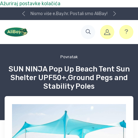
Ažuriraj postavke kolačića
Nismo više e.Bay.hr. Postali smo AliBay!
Povratak
SUN NINJA Pop Up Beach Tent Sun
Shelter UPF50+,Ground Pegs and
Stability Poles