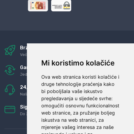
Brza i sigurna dostava
Već za nekoliko dana kod vas
Mi koristimo kolačiće
Garancija u povrat novaca
Jednostavno pravilo: Roba za novac
Ova web stranica koristi kolačiće i
druge tehnologije praćenja kako
24/7 odlična podrška
bi poboljšala vaše iskustvo
Naši agenti uvijek na raspolaganju
pregledavanja u sljedeće svrhe:
omogućiti osnovnu funkcionalnost
Sigurno obročno plaćanje
web stranice
,
za pružanje boljeg
Do 24 rata bez kamata
iskustva na web stranici
,
za
mjerenje vašeg interesa za naše