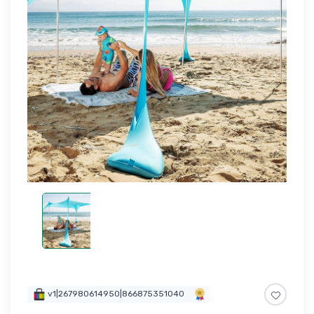
v1|267980614950|866875351040