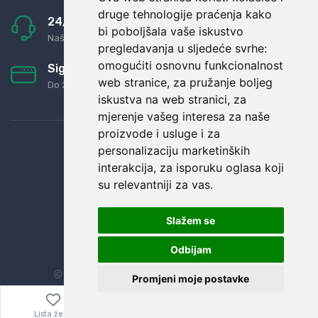
druge tehnologije praćenja kako
24/7 odlična podrška
bi poboljšala vaše iskustvo
Naši agenti uvijek na raspolaganju
pregledavanja u sljedeće svrhe:
omogućiti osnovnu funkcionalnost
Sigurno obročno plaćanje
web stranice
,
za pružanje boljeg
Do 24 rata bez kamata
iskustva na web stranici
,
za
mjerenje vašeg interesa za naše
proizvode i usluge i za
personalizaciju marketinških
interakcija
,
za isporuku oglasa koji
su relevantniji za vas
.
Slažem se
Odbijam
© Sva prava zadržana.
Dopi grupa d.o.o.
Promjeni moje postavke
Lista želja
Izbornik
0,00
€