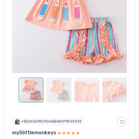
v1|269267859046|868311835932
my5littlemonkeys