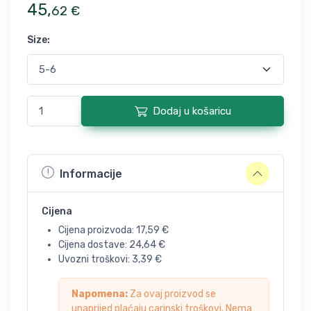
45
,
62
€
Size
:
Dodaj u košaricu
Informacije
Cijena
Cijena proizvoda:
17,59
€
Cijena dostave:
24,64
€
Uvozni troškovi:
3,39
€
Napomena:
Za ovaj proizvod se
unaprijed plaćaju carinski troškovi. Nema