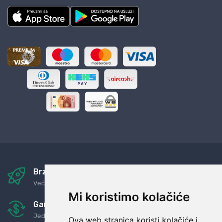
Brza i sigurna dostava
Već za nekoliko dana kod vas
Mi koristimo kolačiće
Garancija u povrat novaca
Jednostavno pravilo: Roba za novac
Ova web stranica koristi kolačiće i